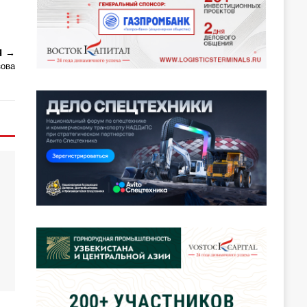
Я
зова