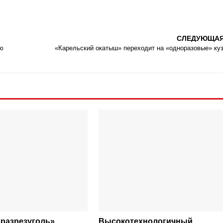
СЛЕДУЮЩА
ю
«Карельский окатыш» переходит на «одноразовые» ку
сразрезуголь»
Высокотехнологичный