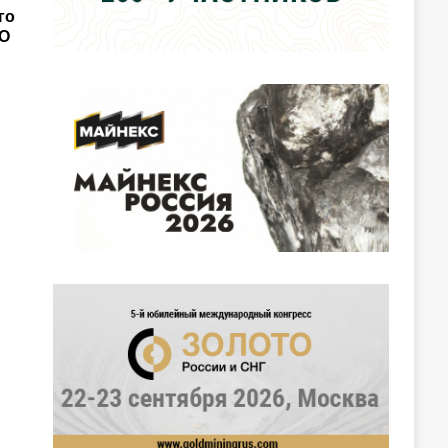
го
ПО