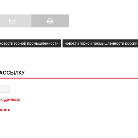
новости горной промышленности
новости горной промышленности россии
РАССЫЛКУ
х данных
иалов