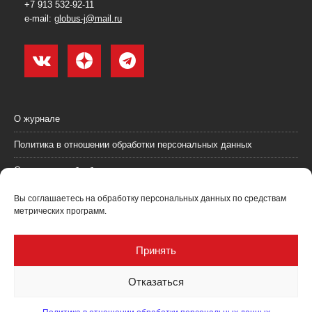
+7 913 532-92-11
e-mail:
globus-j@mail.ru
О журнале
Политика в отношении обработки персональных данных
Согласие на обработку персональных данных
Пользовательское соглашение (оферта)
Вы соглашаетесь на обработку персональных данных по средствам
метрических программ.
Согласие на получение рекламных материалов
Рекламодателям
Принять
Контакты
Отказаться