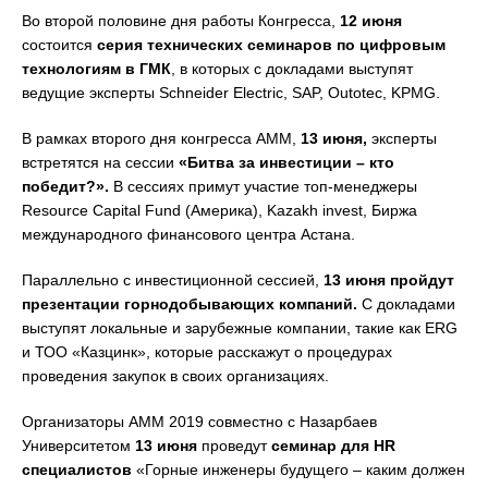
Во второй половине дня работы Конгресса,
12 июня
состоится
серия технических семинаров по цифровым
технологиям в ГМК
, в которых с докладами выступят
ведущие эксперты Schneider Electric, SAP, Outotec, KPMG.
В рамках второго дня конгресса АММ,
13 июня,
эксперты
встретятся на сессии
«Битва за инвестиции – кто
победит?».
В сессиях примут участие топ-менеджеры
Resource Capital Fund (Америка), Kazakh invest, Биржа
международного финансового центра Астана.
Параллельно с инвестиционной сессией,
13 июня
пройдут
презентации горнодобывающих компаний.
С докладами
выступят локальные и зарубежные компании, такие как ERG
и ТОО «Казцинк», которые расскажут о процедурах
проведения закупок в своих организациях.
Организаторы АММ 2019 совместно с Назарбаев
Университетом
13 июня
проведут
семинар для HR
специалистов
«Горные инженеры будущего – каким должен