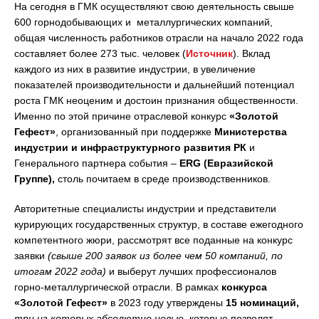
На сегодня в ГМК осуществляют свою деятельность свыше
600 горнодобывающих и металлургических компаний,
общая численность работников отрасли на начало 2022 года
составляет более 273 тыс. человек (
Источник
). Вклад
каждого из них в развитие индустрии, в увеличение
показателей производительности и дальнейший потенциал
роста ГМК неоценим и достоин признания общественности.
Именно по этой причине отраслевой конкурс
«Золотой
Гефест»
, организованный при поддержке
Министерства
индустрии и инфраструктурного развития РК
и
Генерального партнера события –
ERG (Евразийской
Группе),
столь почитаем в среде производственников.
Авторитетные специалисты индустрии и представители
курирующих государственных структур, в составе ежегодного
компетентного жюри, рассмотрят все поданные на конкурс
заявки
(свыше 200 заявок из более чем 50 компаний, по
итогам 2022 года)
и выберут лучших профессионалов
горно-металлургической отрасли. В рамках
конкурса
«Золотой Гефест»
в 2023 году утверждены
15 номинаций,
три из которых абсолютно новые
, которые позволят