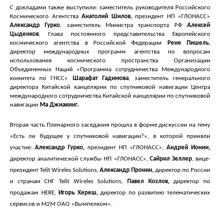
С докладами также выступили: заместитель руководителя Российского
Космического Агентства
Анатолий Шилов,
президент НП «ГЛОНАСС»
Александр Гурко
, заместитель Министра транспорта РФ
Алексей
Цыденков
,
Глава постоянного представительства Европейского
космического агентства в Российской Федерации
Рене Пишель
,
директор международных программ агентства по вопросам
использования космического пространства Организации
Объединенных Наций «Программа сотрудничества Международного
комитета по ГНСС»
Шарафат Гадимова
, заместитель генерального
директора Китайской канцелярии по спутниковой навигации Центра
международного сотрудничества Китайской канцелярии по спутниковой
навигации
Ма Джиакинг.
Вторая часть Пленарного заседания прошла в форме дискуссии на тему
«Есть ли будущее у спутниковой навигации?», в которой приняли
участие:
Александр
Гурко,
п
резидент НП «ГЛОНАСС»,
Андрей Ионин,
директор аналитической службы НП «ГЛОНАСС»,
Сайрил Зеллер
, вице-
президент Telit Wireles Solutions,
Александр Пронин,
директор по России
и странам СНГ Telit Wireles Solutions,
Павел
Козлов,
директор по
продажам HERE,
Игорь
Хереш,
директор по развитию телематических
сервисов и М2М ОАО «Вымпелком».