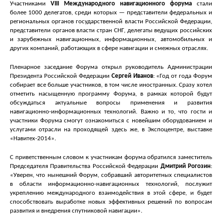
Участниками
VII
I
Международного навигационного форума
стали
более 1000 делегатов, среди которых — представители федеральных и
региональных органов государственной власти Российской Федерации,
представители органов власти стран СНГ, делегаты ведущих российских
и зарубежных навигационных, информационных, автомобильных и
других компаний, работающих в сфере навигации и смежных отраслях.
Пленарное заседание Форума открыл руководитель Администрации
Президента Российской Федерации
Сергей Иванов
: «Год от года Форум
собирает все больше участников, в том числе иностранных. Сразу хотел
отметить насыщенную программу Форума, в рамках которой будут
обсуждаться актуальные вопросы применения и развития
навигационно-информационных технологий. Важно и то, что гости и
участники Форума смогут ознакомиться с новейшим оборудованием и
услугами отрасли на проходящей здесь же, в Экспоцентре, выставке
«Навитех-2014».
С приветственным словом к участникам форума обратился заместитель
Председателя Правительства Российской Федерации
Дмитрий Рогозин
:
«Уверен, что нынешний Форум, собравший авторитетных специалистов
в области информационно-навигационных технологий, послужит
укреплению международного взаимодействия в этой сфере, и будет
способствовать выработке новых эффективных решений по вопросам
развития и внедрения спутниковой навигации».