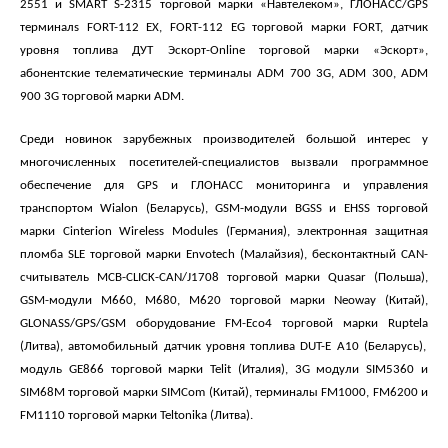
2551 и SMART S-2315 торговой марки
«Навтелеком», ГЛОНАСС/GPS
терминал
s
FORT-112 EX,
FORT
-112
EG
торговой марки FORT, датчик
уровня топлива ДУТ Эскорт-
Online
торговой марки «Эскорт»,
абонентские телематические терминалы ADM 700 3G, ADM 300, ADM
900 3G
торговой марки ADM.
Среди новинок зарубежных производителей
большой интерес у
многочисленных посетителей-специалистов
вызвали программное
обеспечение для GPS и ГЛОНАСС мониторинга и управления
транспортом Wialon (Беларусь),
GSM
-модули
BGSS
и EHSS торговой
марки
Cinterion
Wireless
Modules
(Германия), электронная защитная
пломба
SLE
торговой марки
Envotech
(Малайзия), бесконтактный CAN-
считыватель MCB-CLICK-CAN/J1708 торговой марки Quasar (Польша),
GSM
-модули М660, М680, М620 торговой марки
Neoway
(Китай),
GLONASS/GPS/GSM оборудование FM-Eco4 торговой марки
Ruptela
(Литва), автомобильный датчик уровня топлива DUT-E A10 (Беларусь),
модуль GE866 торговой марки Telit (Италия), 3
G
модули
SIM
5360 и
SIM68M торговой марки
SIMCom
(Китай), терминалы
FM
1000,
FM
6200 и
FM1110 торговой марки
Teltonika
(Литва).