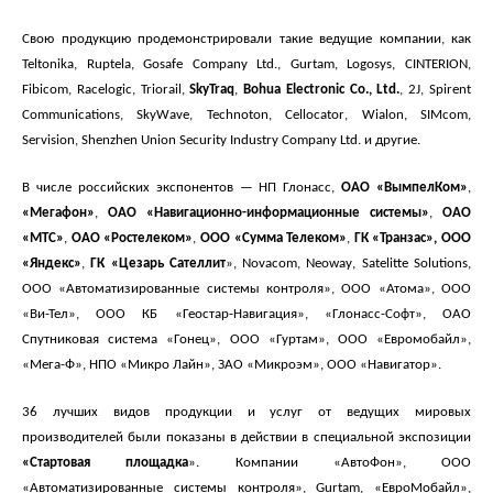
Свою продукцию продемонстрировали такие ведущие компании, как
Teltonika
,
Ruptela
,
Gosafe
Company
Ltd
.,
Gurtam
,
Logosys
,
CINTERION
,
Fibicom
,
Racelogic
,
Triorail
,
SkyTraq
,
Bohua
Electronic
Co
.,
Ltd
.
, 2
J
,
Spirent
Communications
,
SkyWave
,
Technoton
,
Cellocator
,
Wialon
,
SIMcom
,
Servision
,
S
henzhen
Union
Security
Industry
Company
Ltd
. и другие.
В числе российских
экспонентов — НП Глонасс,
ОАО «ВымпелКом»
,
«Мегафон»
,
ОАО «Навигационно-информационные системы»
,
ОАО
«МТС»
,
ОАО «Ростелеком»
,
ООО «Сумма Телеком»
,
ГК «Транзас»,
ООО
«Яндекс»
,
ГК «Цезарь Сателлит
»,
Novacom
,
Neoway
,
Satelitte
Solutions
,
ООО «Автоматизированные системы контроля», ООО «Атома», ООО
«Ви-Тел», ООО КБ «Геостар-Навигация», «Глонасс-Софт», ОАО
Спутниковая система «Гонец», ООО «Гуртам», ООО «Евромобайл»,
«Мега-Ф», НПО «Микро Лайн», ЗАО «Микроэм», ООО «Навигатор».
36 лучших видов продукции и услуг от ведущих мировых
производителей были показаны в действии в специальной экспозиции
«Стартовая площадка
».
Компании «АвтоФон», ООО
«Автоматизированные системы контроля», Gu
r
tam, «ЕвроМобайл»,