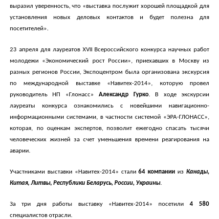
выразил уверенность, что «выставка послужит хорошей площадкой для
установления новых деловых контактов и будет полезна для
посетителей».
23 апреля для лауреатов XVII Всероссийского конкурса научных работ
молодежи «Экономический рост России», приехавших в Москву из
разных регионов России, Экспоцентром была организована экскурсия
по международной выставке «Навитех-2014», которую провел
руководитель НП «Глонасс»
Александр Гурко
. В ходе экскурсии
лауреаты конкурса
ознакомились с новейшими навигационно-
информационными системами, в частности системой «ЭРА-ГЛОНАСС»,
которая, по оценкам экспертов, позволит ежегодно спасать тысячи
человеческих жизней за счет уменьшения времени реагирования на
аварии.
Участниками
выставки «Навитех-2014»
стали
64 компании
из
Канады,
Китая, Литвы, Республики Беларусь, России, Украины
.
За три дня работы выставку «Навитех-2014»
посетили
4 580
специалистов отрасли.