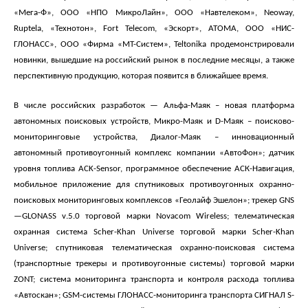
«Мега-Ф», ООО «НПО МикроЛайн», ООО «Навтелеком», Neoway,
Ruptela, «Технотон», Fort Telecom, «Эскорт», АТОМА, ООО «НИС-
ГЛОНАСС», ООО «Фирма «МТ-Систем», Teltonika
продемонстрировали
новинки, вышедшие на российский рынок в последние месяцы, а также
перспективную продукцию, которая появится в ближайшее время.
В числе российских разработок
— Альфа-Маяк – новая платформа
автономных поисковых устройств, Микро-Маяк и D-Маяк – поисково-
мониторинговые устройства, Диалог-Маяк – инновационный
автономный противоугонный комплекс компании «АвтоФон»; датчик
уровня топлива ACK-Sensor, программное обеспечение АСК-Навигация,
мобильное приложение для спутниковых противоугонных охранно-
поисковых мониторинговых комплексов «Геолайф Эшелон»;
трекер
GNS
—
GLONASS
v
.5.0 торговой марки Novacom Wireless; телематическая
охранная система Scher-Khan Universe торговой марки Scher-Khan
Universe; спутниковая телематическая охранно-поисковая система
(транспортные трекеры и противоугонные системы) торговой марки
ZONT; система мониторинга транспорта и контроля расхода топлива
«Автоскан»;
GSM
-системы ГЛОНАСС-мониторинга транспорта СИГНАЛ
S
-