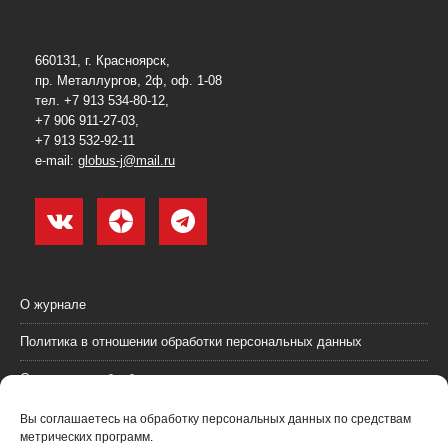
660131, г. Красноярск,
пр. Металлургов, 2ф, оф. 1-08
тел. +7 913 534-80-12,
+7 906 911-27-03,
+7 913 532-92-11
e-mail:
globus-j@mail.ru
О журнале
Политика в отношении обработки персональных данных
Согласие на обработку персональных данных
Пользовательское соглашение (оферта)
Вы соглашаетесь на обработку персональных данных по средствам
метрических программ.