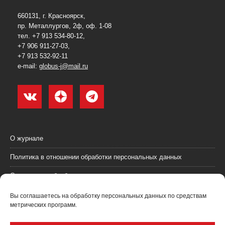
660131, г. Красноярск,
пр. Металлургов, 2ф, оф. 1-08
тел. +7 913 534-80-12,
+7 906 911-27-03,
+7 913 532-92-11
e-mail:
globus-j@mail.ru
О журнале
Политика в отношении обработки персональных данных
Согласие на обработку персональных данных
Пользовательское соглашение (оферта)
Вы соглашаетесь на обработку персональных данных по средствам
метрических программ.
Согласие на получение рекламных материалов