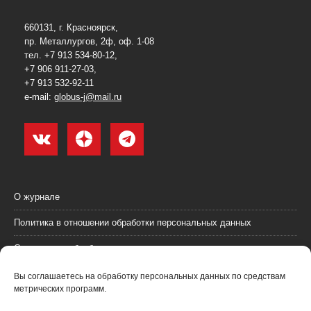
660131, г. Красноярск,
пр. Металлургов, 2ф, оф. 1-08
тел. +7 913 534-80-12,
+7 906 911-27-03,
+7 913 532-92-11
e-mail:
globus-j@mail.ru
О журнале
Политика в отношении обработки персональных данных
Согласие на обработку персональных данных
Пользовательское соглашение (оферта)
Вы соглашаетесь на обработку персональных данных по средствам
метрических программ.
Согласие на получение рекламных материалов