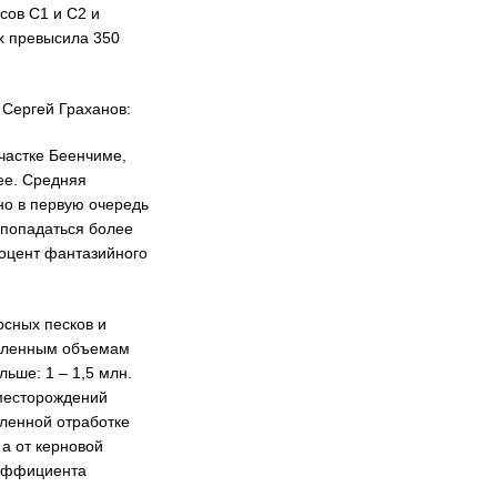
сов С1 и С2 и
х превысила 350
 Сергей Граханов:
частке Беенчиме,
ее. Средняя
но в первую очередь
попадаться более
роцент фантазийного
осных песков и
ышленным объемам
ьше: 1 – 1,5 млн.
 месторождений
шленной отработке
а от керновой
оэффициента