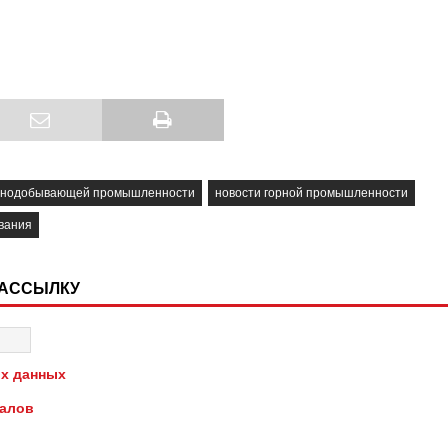
орнодобывающей промышленности
новости горной промышленности
вания
РАССЫЛКУ
х данных
иалов