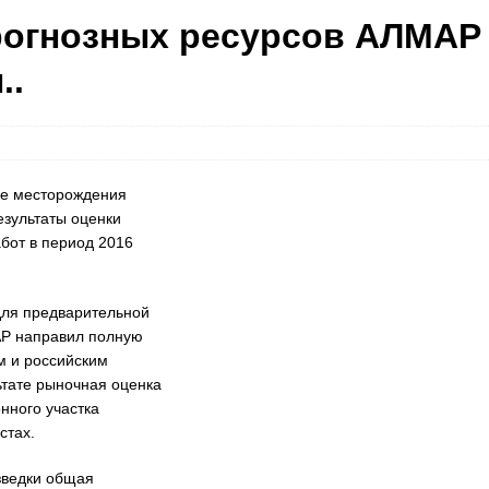
рогнозных ресурсов АЛМАР
..
е месторождения
езультаты оценки
бот в период 2016
ля предварительной
АР направил полную
м и российским
тате рыночная оценка
нного участка
стах.
зведки общая