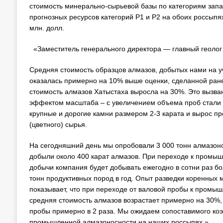
стоимость минерально-сырьевой базы по категориям запа
прогнозных ресурсов категорий Р1 и Р2 на обоих россыпя
млн. долл.
«Заместитель генерального директора — главный геолог
Средняя стоимость образцов алмазов, добытых нами на у
оказалась примерно на 10% выше оценки, сделанной ран
стоимость алмазов Хатыстаха выросла на 30%. Это вызва
эффектом масштаба – с увеличением объема проб стали 
крупные и дорогие камни размером 2-3 карата и вырос п
(цветного) сырья.
На сегодняшний день мы опробовали 3 000 тонн алмазон
добыли около 400 карат алмазов. При переходе к пром
добычи компания будет добывать ежегодно в сотни раз бол
тонн продуктивных пород в год. Опыт разведки коренных
показывает, что при переходе от валовой пробы к промы
средняя стоимость алмазов возрастает примерно на 30%, 
пробы примерно в 2 раза. Мы ожидаем сопоставимого к
промышленной алмазоносности на наших россыпях.»