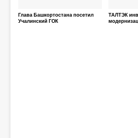
Глава Башкортостана посетил
ТАЛТЭК инв
Учалинский ГОК
модерниза