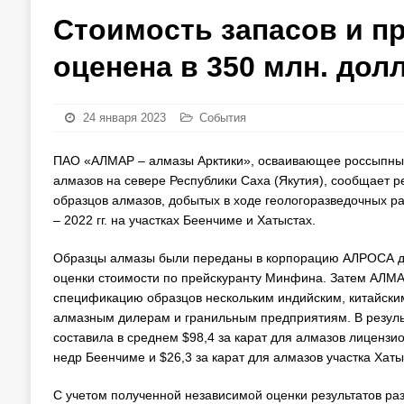
Стоимость запасов и п
оценена в 350 млн. долл
24 января 2023
События
ПАО «АЛМАР – алмазы Арктики», осваивающее россыпны
алмазов на севере Республики Саха (Якутия), сообщает р
образцов алмазов, добытых в ходе геологоразведочных ра
– 2022 гг. на участках Беенчиме и Хатыстах.
Образцы алмазы были переданы в корпорацию АЛРОСА д
оценки стоимости по прейскуранту Минфина. Затем АЛМ
спецификацию образцов нескольким индийским, китайски
алмазным дилерам и гранильным предприятиям. В резуль
составила в среднем $98,4 за карат для алмазов лицензио
недр Беенчиме и $26,3 за карат для алмазов участка Хаты
С учетом полученной независимой оценки результатов ра