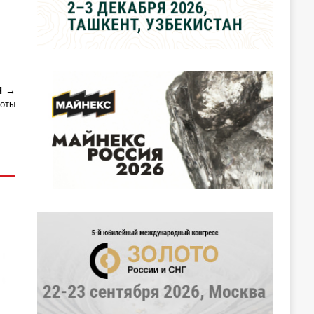
Я
боты