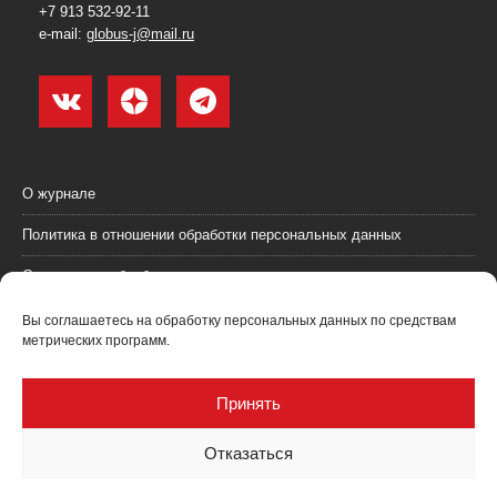
+7 913 532-92-11
e-mail:
globus-j@mail.ru
О журнале
Политика в отношении обработки персональных данных
Согласие на обработку персональных данных
Пользовательское соглашение (оферта)
Вы соглашаетесь на обработку персональных данных по средствам
метрических программ.
Согласие на получение рекламных материалов
Рекламодателям
Принять
Контакты
Отказаться