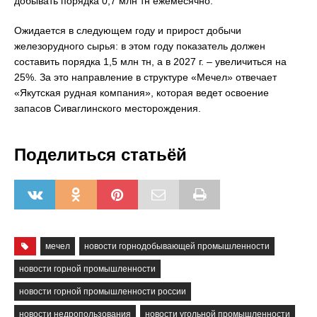
добывать порядка 0,7 млн тн ежемесячно.
Ожидается в следующем году и прирост добычи
железорудного сырья: в этом году показатель должен
составить порядка 1,5 млн тн, а в 2027 г. – увеличиться на
25%. За это направление в структуре «Мечел» отвечает
«Якутская рудная компания», которая ведет освоение
запасов Сиваглинского месторождения.
Поделиться статьёй
мечел
новости горнодобывающей промышленности
новости горной промышленности
новости горной промышленности россии
новости недропользования
новости угольной промышленности