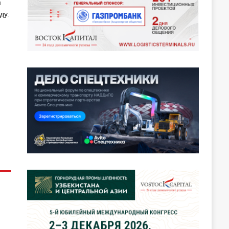
я
ду.