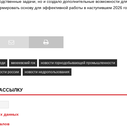
одственные задачи, но и создало дополнительные возможности дл
рмировать основу для эффективной работы в наступившем 2026 го
еди
михеевский гок
новости горнодобывающей промышленности
ости россии
новости недропользования
РАССЫЛКУ
х данных
иалов