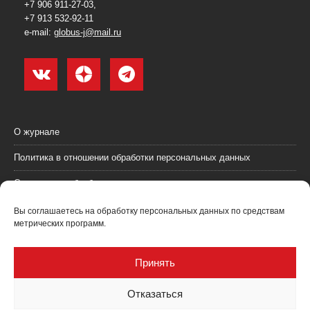
+7 906 911-27-03,
+7 913 532-92-11
e-mail:
globus-j@mail.ru
О журнале
Политика в отношении обработки персональных данных
Согласие на обработку персональных данных
Пользовательское соглашение (оферта)
Вы соглашаетесь на обработку персональных данных по средствам
метрических программ.
Согласие на получение рекламных материалов
Рекламодателям
Принять
Контакты
Отказаться