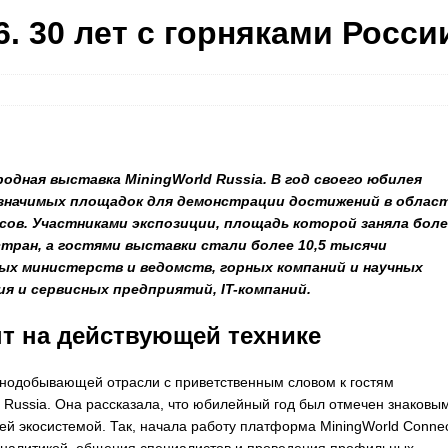
6. 30 лет с горняками Росси
родная выставка MiningWorld Russia. В год своего юбилея
значимых площадок для демонстрации достижений в облас
сов. Участниками экспозиции, площадь которой заняла боле
 стран, а гостями выставки стали более 10,5 тысячи
ых министерств и ведомств, горных компаний и научных
я и сервисных предприятий, IT-компаний.
т на действующей технике
рнодобывающей отрасли с приветственным словом к гостям
 Russia. Она рассказала, что юбилейный год был отмечен знаковы
й экосистемой. Так, начала работу платформа MiningWorld Connec