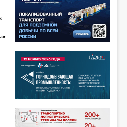
то
инг