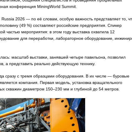
аналитикой, общения специалистов и проведения профильных
рная конференция MiningWorld Summit.
 Russia 2026 — по её словам, особую важность представляет то, ч
 половину (49 %) составляют российские предприятия. Спикер
кой частью мероприятия: в этом году выставка охватила 12
орудование для переработки, лабораторное оборудование, инжинир
лась: масштаб выставки, занявшей четыре павильона, позволил
в, а представить реально действующую технику.
а сразу с тремя образцами оборудования. В их числе — буровые
является компания. Первая модель, установка вращательного
ых скважин диаметром 150–230 мм и глубиной до 54 метров.