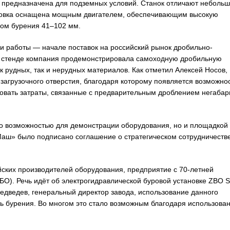
 предназначена для подземных условий. Станок отличают неболь
становка оснащена мощным двигателем, обеспечивающим высокую
ром бурения 41–102 мм.
 работы — начале поставок на российский рынок дробильно-
ём стенде компания продемонстрировала самоходную дробильную
 рудных, так и нерудных материалов. Как отметил Алексей Носов,
загрузочного отверстия, благодаря которому появляется возможно
овать затраты, связанные с предварительным дроблением негабар
ько возможностью для демонстрации оборудования, но и площадкой
аш» было подписано соглашение о стратегическом сотрудничестве
ских производителей оборудования, предприятие с 70-летней
О). Речь идёт об электрогидравлической буровой установке ZBO S
едведев, генеральный директор завода, использование данного
ь бурения. Во многом это стало возможным благодаря использова