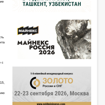
шие
сть
ита
 с
15,
нию