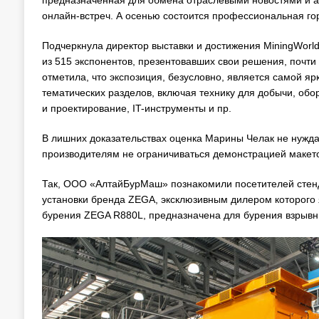
предназначенная для обмена отраслевыми новостями и 
онлайн-встреч. А осенью состоится профессиональная го
Подчеркнула директор выставки и достижения MiningWorld
из 515 экспонентов, презентовавших свои решения, почти
отметила, что экспозиция, безусловно, является самой яр
тематических разделов, включая технику для добычи, об
и проектирование, IT-инструменты и пр.
В лишних доказательствах оценка Марины Челак не нужда
производителям не ограничиваться демонстрацией макето
Так, ООО «АлтайБурМаш» познакомили посетителей стенд
установки бренда ZEGA, эксклюзивным дилером которого 
бурения ZEGA R880L, предназначена для бурения взрывн