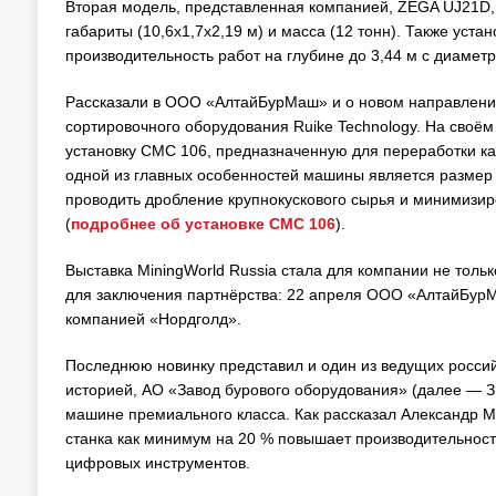
Вторая модель, представленная компанией, ZEGA UJ21D,
габариты (10,6х1,7х2,19 м) и масса (12 тонн). Также у
производительность работ на глубине до 3,44 м с диамет
Рассказали в ООО «АлтайБурМаш» и о новом направлении
сортировочного оборудования Ruike Technology. На сво
установку CMC 106, предназначенную для переработки как
одной из главных особенностей машины является размер 
проводить дробление крупнокускового сырья и минимизир
(
подробнее об установке CMC 106
).
Выставка MiningWorld Russia стала для компании не тол
для заключения партнёрства: 22 апреля ООО «АлтайБурМ
компанией «Нордголд».
Последнюю новинку представил и один из ведущих россий
историей, АО «Завод бурового оборудования» (далее — ЗБ
машине премиального класса. Как рассказал Александр М
станка как минимум на 20 % повышает производительност
цифровых инструментов.