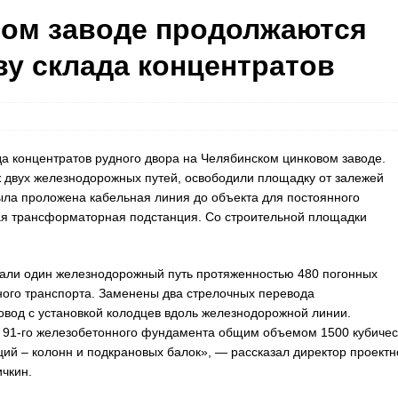
вом заводе продолжаются
ву склада концентратов
а концентратов рудного двора на Челябинском цинковом заводе.
 двух железнодорожных путей, освободили площадку от залежей
ыла проложена кабельная линия до объекта для постоянного
ая трансформаторная подстанция. Со строительной площадки
али один железнодорожный путь протяженностью 480 погонных
ного транспорта. Заменены два стрелочных перевода
вод с установкой колодцев вдоль железнодорожной линии.
 91-го железобетонного фундамента общим объемом 1500 кубичес
ий – колонн и подкрановых балок», — рассказал директор проектн
чкин.