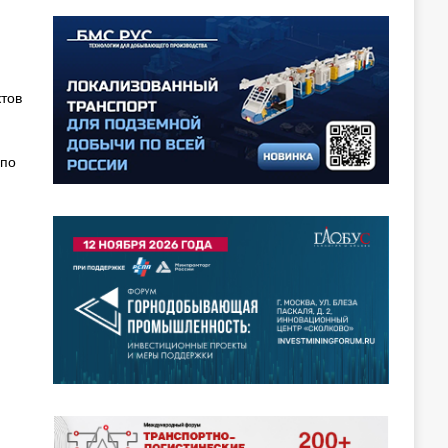
тов
 по