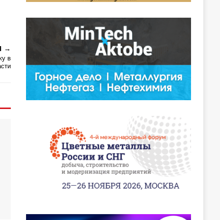
Я
ку в
асти