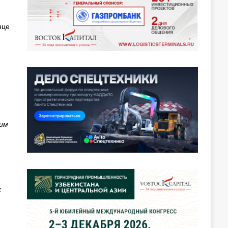
нце
ьим
х