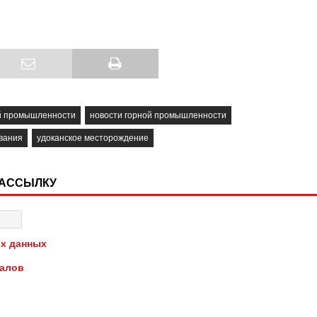
й промышленности
новости горной промышленности
вания
удоканское месторождение
РАССЫЛКУ
х данных
иалов