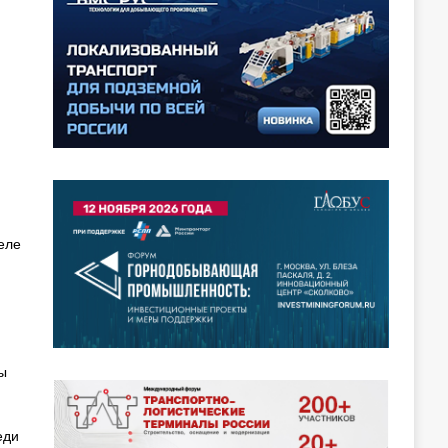
еле
ы
еди