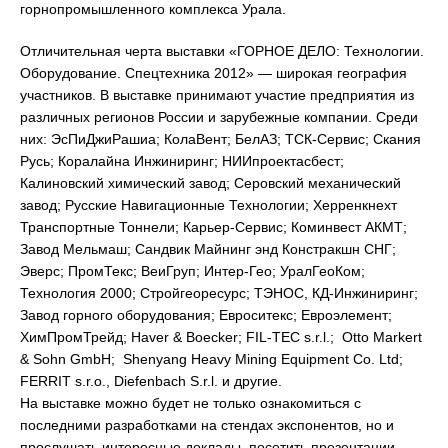
горнопромышленного комплекса Урала.
Отличительная черта выставки «ГОРНОЕ ДЕЛО: Технологии.
Оборудование. Спецтехника 2012» — широкая география
участников. В выставке принимают участие предприятия из
различных регионов России и зарубежные компании. Среди
них: ЭсПиДжиРашиа; КолаВент; БелАЗ; ТСК-Сервис; Скания
Русь; Коралайна Инжиниринг; НИИпроектасбест;
Калиновский химический завод; Серовский механический
завод; Русские Навигационные Технологии; Херренкнехт
Транспортные Тоннели; Карьер-Сервис; Коминвест АКМТ;
Завод Мельмаш; Сандвик Майнинг энд Констракшн СНГ;
Эверс; ПромТекс; ВеиГруп; Интер-Гео; УралГеоКом;
Технология 2000; Стройгеоресурс; ТЭНОС, КД-Инжиниринг;
Завод горного оборудования; Евроситекс; Евроэлемент;
ХимПромТрейд; Haver & Boecker; FIL-TEC s.r.l.; Otto Markert
& Sohn GmbH; Shenyang Heavy Mining Equipment Co. Ltd;
FERRIT s.r.o., Diefenbach S.r.l. и другие.
На выставке можно будет не только ознакомиться с
последними разработками на стендах экспонентов, но и
прослушать интересные доклады, посетить презентации