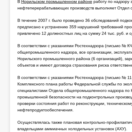
В
Норильском промышленном районе
работу по надзору 
нефтеперерабатывающих производств выполняет Отдел 
В течение 2007 г. было проведено 36 обследований подк
предписано к устранению 359 нарушений требований про
привлечено 12 должностных лиц на сумму 24 тыс. руб. и о
В соответствии с указаниями Ростехнадзора (письмо № КЧ
общепромышленного надзора, все организации, эксплуат
Норильского промышленного района (6 организаций), зар
объектов и имеют договора страхования риска ответствен
В соответствии с указаниями Ростехнадзора (письмо № 11-09
Комплексного плана работы Федеральной службы по экологи
специалистами Отдела общепромышленного надзора по 
промышленной безопасности на подконтрольных производ
проверки состояния работ по реконструкции, техническом
нефтепродуктообеспечения.
Осуществлялась также плановая контрольно-профилактиче
владельцами аммиачных холодильных установок (АХУ).