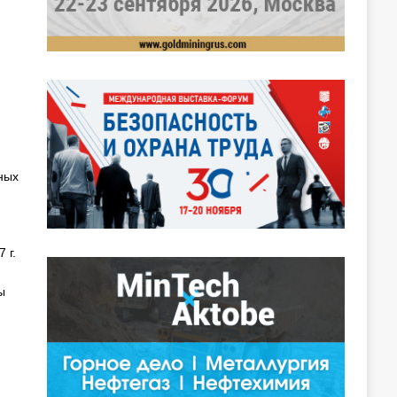
ных
 г.
ы