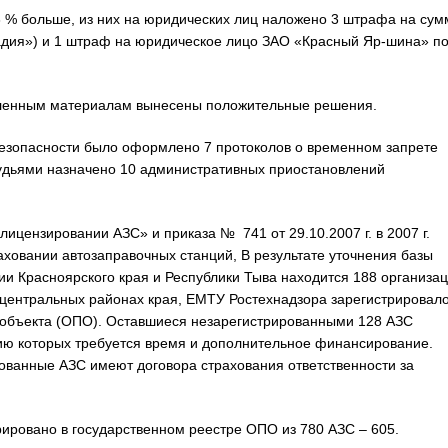
14,3 % больше, из них на юридических лиц наложено 3 штрафа на сум
адия») и 1 штраф на юридическое лицо ЗАО «Красный Яр-шина» п
ленным материалам вынесены положительные решения.
езопасности было оформлено 7 протоколов о временном запрете
судьями назначено 10 административных приостановлений
лицензировании АЗС» и приказа № 741 от 29.10.2007 г. в 2007 г.
ховании автозаправочных станций, В результате уточнения базы
и Красноярского края и Республики Тыва находится 188 организац
центральных районах края, ЕМТУ Ростехнадзора зарегистрировало
 объекта (ОПО). Оставшиеся незарегистрированными 128 АЗС
цию которых требуется время и дополнительное финансирование.
ованные АЗС имеют договора страхования ответственности за
рировано в государственном реестре ОПО из 780 АЗС – 605.