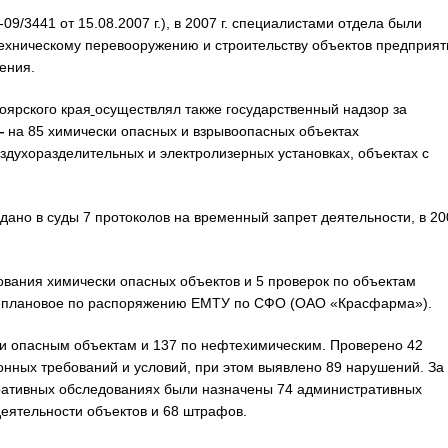
9/3441 от 15.08.2007 г.), в 2007 г. специалистами отдела были
техническому перевооружению и строительству объектов предприят
ения.
оярского края
осуществлял также государственный надзор за
—
на 85 химически опасных и взрывоопасных объектах
духоразделительных и электролизерных установках, объектах с
ано в суды 7 протоколов на временный запрет деятельности, в 20
ования химически опасных объектов и 5 проверок по объектам
неплановое по распоряжению ЕМТУ по СФО (ОАО «Красфарма»).
ки опасным объектам и 137 по нефтехимическим. Проверено 42
нных требований и условий, при этом выявлено 89 нарушений. За
ративных обследованиях были назначены 74 административных
деятельности объектов и 68 штрафов.