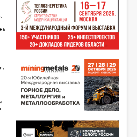
.
ена
а
 г.
м
а