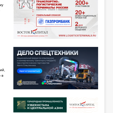
му
о
ий,
 в