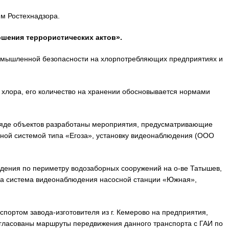
ям Ростехнадзора.
ершения террористических актов».
ромышленной безопасности на хлорпотребляющих предприятиях и
 хлора, его количество на хранении обосновывается нормами
 ряде объектов разработаны мероприятия, предусматривающие
ной системой типа «Егоза», установку видеонаблюдения (ООО
ждения по периметру водозаборных сооружений на о-ве Татышев,
а система видеонаблюдения насосной станции «Южная»,
портом завода-изготовителя из г. Кемерово на предприятия,
гласованы маршруты передвижения данного транспорта с ГАИ по