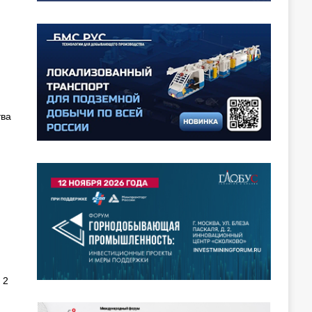
тва
 2