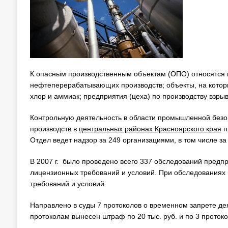
К опасным производственным объектам (ОПО) относятся 
нефтеперерабатывающих производств; объекты, на котор
хлор и аммиак; предприятия (цеха) по производству взрыв
Контрольную деятельность в области промышленной без
производств в
центральных районах Красноярского края
п
Отдел ведет надзор за 249 организациями, в том числе 
В 2007 г. было проведено всего 337 обследований предпр
лицензионных требований и условий. При обследованиях
требований и условий.
Направлено в суды 7 протоколов о временном запрете де
протоколам вынесен штраф по 20 тыс. руб. и по 3 протоко