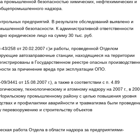
за промышленной безопасностью химических, нефтехимических и
общепромышленного надзора.
онтрольных предприятий. В результате обследований выявлено и
мышленной безопасности. К административной ответственности
дно юридическое лицо на сумму 30 тыс. руб.
-43/258 от 20.02.2007 г.)и работы, проведенной Отделом
ирующие автозаправочные станции, находящиеся на территории
егистрированы в Государственном реестре опасных производствен
ности за причинение вреда при эксплуатации ОПО.
/3441 от 15.08.2007 г.), а также в соответствии с п. 4.89
ческому, технологическому и атомному надзору на 2007 г., в 2007
Норильскому промышленному району с целью повышения уровня
ствах и профилактики аварийности и травматизма были проведен
у перевооружению и строительству объектов
ская работа Отдела в области надзора за предприятиями-