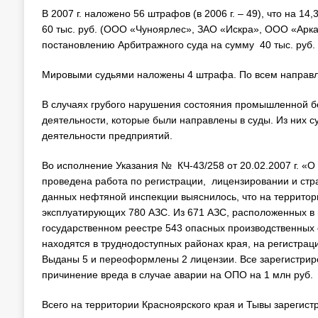
В 2007 г. наложено 56 штрафов (в 2006 г. – 49), что на 
60 тыс. руб. (ООО «Чуноярлес», ЗАО «Искра», ООО «Арк
постановлению Арбитражного суда на сумму 40 тыс. руб.
Мировыми судьями наложены 4 штрафа. По всем направ
В случаях грубого нарушения состояния промышленной б
деятельности, которые были направлены в суды. Из них 
деятельности предприятий.
Во исполнение Указания № КЧ-43/258 от 20.02.2007 г. «О 
проведена работа по регистрации, лицензировании и стра
данных нефтяной инспекции выяснилось, что на территори
эксплуатирующих 780 АЗС. Из 671 АЗС, расположенных в 
государственном реестре 543 опасных производственных
находятся в труднодоступных районах края, на регистра
Выданы 5 и переоформлены 2 лицензии. Все зарегистрир
причинение вреда в случае аварии на ОПО на 1 млн руб.
Всего на территории Красноярского края и Тывы зарегист