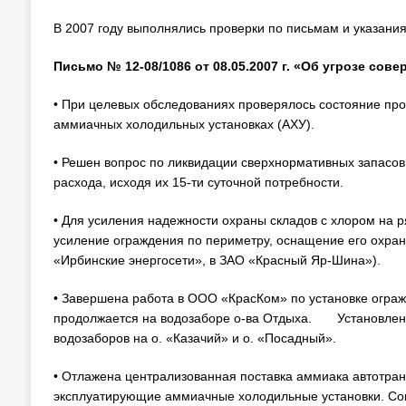
В 2007 году выполнялись проверки по письмам и указани
Письмо № 12-08/1086 от 08.05.2007 г. «Об угрозе сов
• При целевых обследованиях проверялось состояние п
аммиачных холодильных установках (АХУ).
• Решен вопрос по ликвидации сверхнормативных запасов
расхода, исходя их 15-ти суточной потребности.
• Для усиления надежности охраны складов с хлором на
усиление ограждения по периметру, оснащение его охран
«Ирбинские энергосети», в ЗАО «Красный Яр-Шина»).
• Завершена работа в ООО «КрасКом» по установке огра
продолжается на водозаборе о-ва Отдыха. Установлен
водозаборов на о. «Казачий» и о. «Посадный».
• Отлажена централизованная поставка аммиака автотранс
эксплуатирующие аммиачные холодильные установки. Со