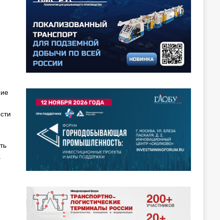
ние
сти
ть
.