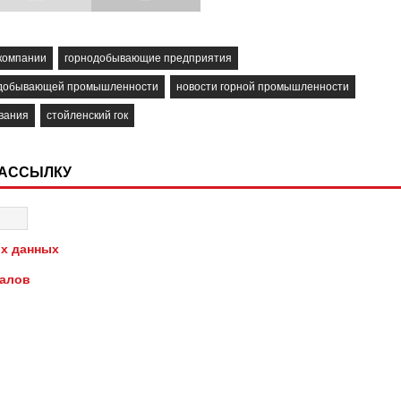
компании
горнодобывающие предприятия
одобывающей промышленности
новости горной промышленности
вания
стойленский гок
РАССЫЛКУ
х данных
иалов