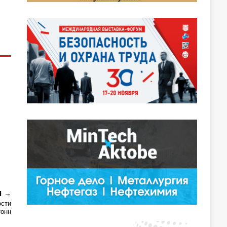
Я
ости
тонн