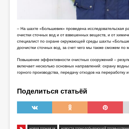
– На шахте «Большевик» проведена исследовательская ра
очистки сточных вод и от взвешенных веществ, и от хими
специалист по охране окружающей среды шахты «Большев
доочистки сточных вод, за счет чего мы также сможем по 
Повышение эффективности очистных сооружений – результ
включает несколько основных направлений: охрану водны
горного производства, передачу отходов на переработку 
Поделиться статьёй
новая горная ук
новости горнодобывающей промышленн