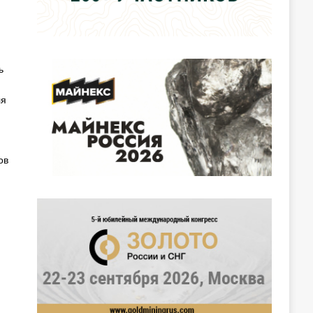
ь
ля
ов