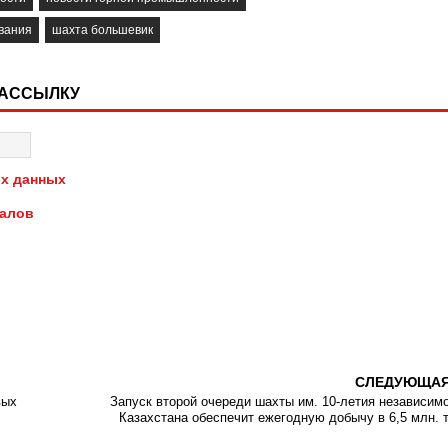
вания
шахта большевик
РАССЫЛКУ
х данных
иалов
СЛЕДУЮЩА
вых
Запуск второй очереди шахты им. 10-летия независим
Казахстана обеспечит ежегодную добычу в 6,5 млн. 