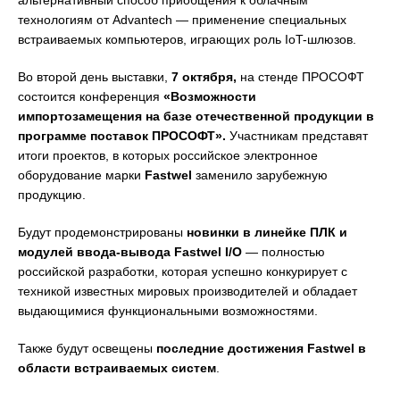
альтернативный способ приобщения к облачным
технологиям от Advantech — применение специальных
встраиваемых компьютеров, играющих роль IoT-шлюзов.
Во второй день выставки,
7 октября,
на стенде ПРОСОФТ
состоится конференция
«Возможности
импортозамещения на базе отечественной продукции в
программе поставок ПРОСОФТ».
Участникам представят
итоги проектов, в которых российское электронное
оборудование марки
Fastwel
заменило зарубежную
продукцию.
Будут продемонстрированы
новинки в линейке ПЛК и
модулей ввода-вывода
Fastwel I/O
— полностью
российской разработки, которая успешно конкурирует с
техникой известных мировых производителей и обладает
выдающимися функциональными возможностями.
Также будут освещены
последние достижения Fastwel в
области встраиваемых систем
.