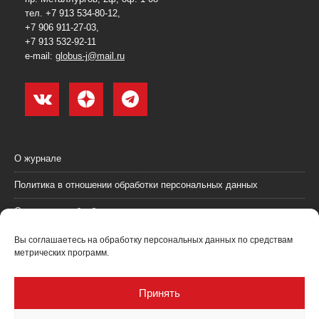
тел. +7 913 534-80-12,
+7 906 911-27-03,
+7 913 532-92-11
e-mail:
globus-j@mail.ru
О журнале
Политика в отношении обработки персональных данных
Согласие на обработку персональных данных
Пользовательское соглашение (оферта)
Вы соглашаетесь на обработку персональных данных по средствам
метрических программ.
Согласие на получение рекламных материалов
Рекламодателям
Принять
Контакты