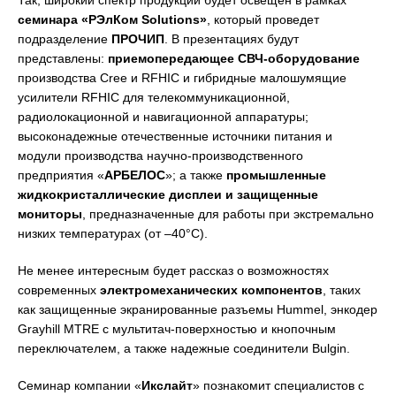
Так, широкий спектр продукции будет освещен в рамках
семинара «РЭлКом Solutions»
, который проведет
подразделение
ПРОЧИП
. В презентациях будут
представлены:
приемопередающее СВЧ-оборудование
производства Cree и RFHIC и гибридные малошумящие
усилители RFHIC для телекоммуникационной,
радиолокационной и навигационной аппаратуры;
высоконадежные отечественные источники питания и
модули производства научно-производственного
предприятия «
АРБЕЛОС
»; а также
промышленные
жидкокристаллические дисплеи и защищенные
мониторы
, предназначенные для работы при экстремально
низких температурах (от –40°C).
Не менее интересным будет рассказ о возможностях
современных
электромеханических компонентов
, таких
как защищенные экранированные разъемы Hummel, энкодер
Grayhill MTRE с мультитач-поверхностью и кнопочным
переключателем, а также надежные соединители Bulgin.
Семинар компании «
Икслайт
» познакомит специалистов с