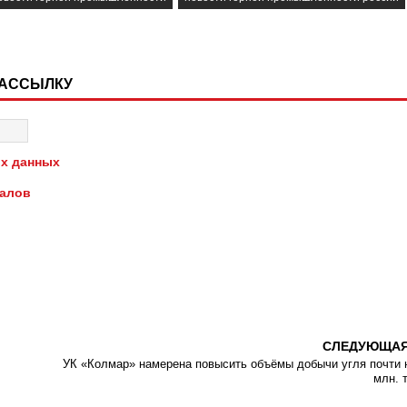
РАССЫЛКУ
х данных
иалов
СЛЕДУЮЩА
УК «Колмар» намерена повысить объёмы добычи угля почти 
млн. 