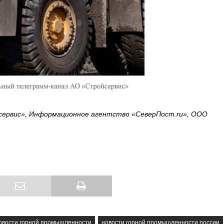
ервис», Информационное агентство «СеверПост.ru»,
ООО
овости горной промышленности
новости горной промышленности россии