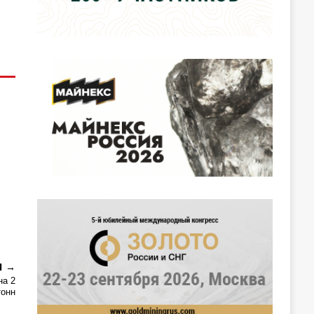
Я
на 2
тонн