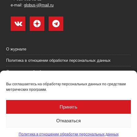
e-mail:
globus-j@mail.ru
О журнале
Политика в отношении обработки персональных данных
Согласие на обработку персональных данных
Пользовательское соглашение (оферта)
Вы соглашаетесь на обработку персональных данных по средствам
метрических программ.
Согласие на получение рекламных материалов
Рекламодателям
Принять
Контакты
Отказаться
Политика в отношении обработки персональных данных
Журнал "Глобус: геология и бизнес" @ 2021. Все права соблюдены.