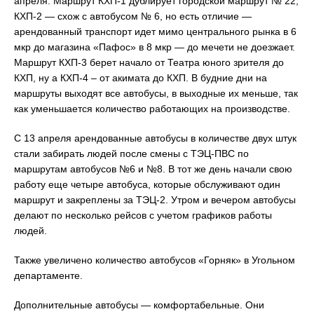
апреля. Маршрут КХП-1 дублирует городской маршрут № 22,
КХП-2 — схож с автобусом № 6, но есть отличие —
арендованный транспорт идет мимо центрального рынка в 6
мкр до магазина «Пафос» в 8 мкр — до мечети не доезжает.
Маршрут КХП-3 берет начало от Театра юного зрителя до
КХП, ну а КХП-4 – от акимата до КХП. В будние дни на
маршруты выходят все автобусы, в выходные их меньше, так
как уменьшается количество работающих на производстве.
С 13 апреля арендованные автобусы в количестве двух штук
стали забирать людей после смены с ТЭЦ-ПВС по
маршрутам автобусов №6 и №8. В тот же день начали свою
работу еще четыре автобуса, которые обслуживают один
маршрут и закреплены за ТЭЦ-2. Утром и вечером автобусы
делают по несколько рейсов с учетом графиков работы
людей.
Также увеличено количество автобусов «Горняк» в Угольном
департаменте.
Дополнительные автобусы — комфортабельные. Они