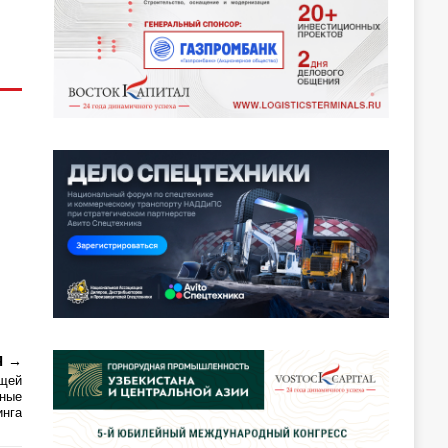
Я
ющей
нные
инга