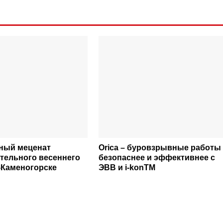
вный меценат
Orica – буровзрывные работы
тельного весеннего
безопаснее и эффективнее с
ь-Каменогорске
ЭВВ и i-konTM