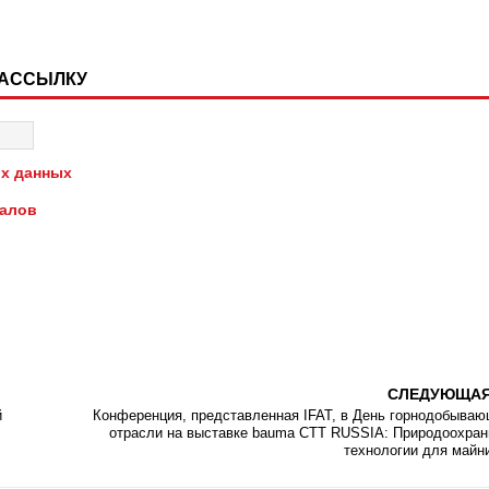
РАССЫЛКУ
х данных
иалов
СЛЕДУЮЩА
й
Конференция, представленная IFAT, в День горнодобыва
отрасли на выставке bauma CTT RUSSIA: Природоохра
технологии для майн