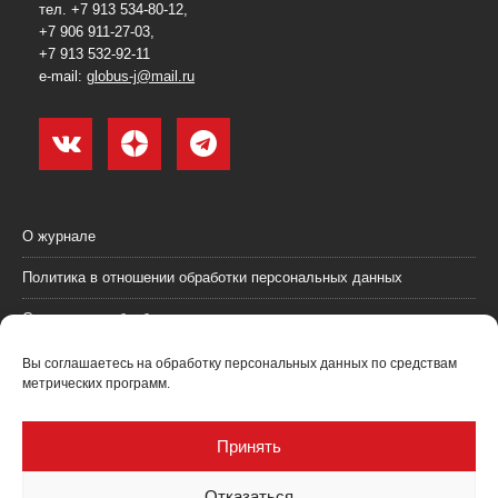
тел. +7 913 534-80-12,
+7 906 911-27-03,
+7 913 532-92-11
e-mail:
globus-j@mail.ru
О журнале
Политика в отношении обработки персональных данных
Согласие на обработку персональных данных
Пользовательское соглашение (оферта)
Вы соглашаетесь на обработку персональных данных по средствам
метрических программ.
Согласие на получение рекламных материалов
Рекламодателям
Принять
Контакты
Отказаться