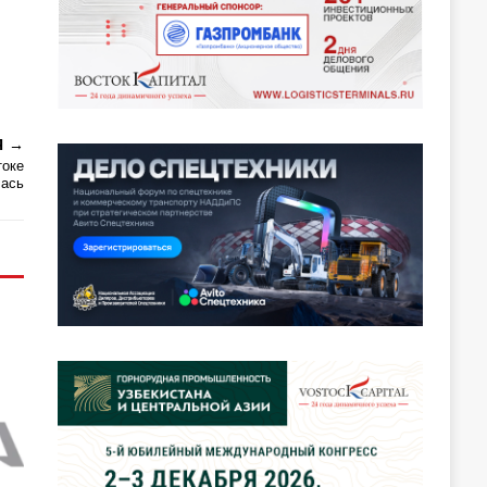
Я
токе
лась