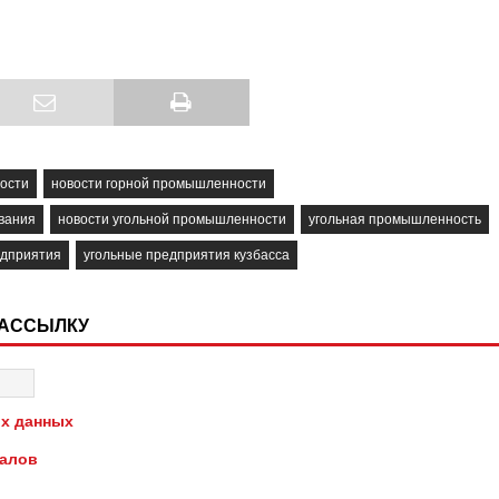
ости
новости горной промышленности
вания
новости угольной промышленности
угольная промышленность
едприятия
угольные предприятия кузбасса
РАССЫЛКУ
х данных
иалов