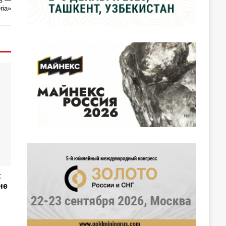
ов —
ria»
:
не