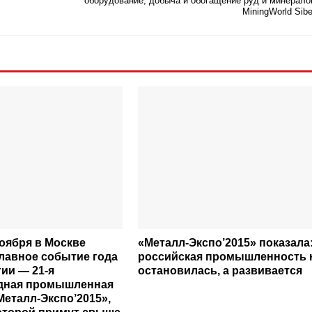
оборудование, добыча и обогащение руд и минерал
MiningWorld Sibe
ноября в Москве
«Металл-Экспо’2015» показала
главное событие года
российская промышленность 
ии — 21-я
остановилась, а развивается
дная промышленная
Металл-Экспо’2015»,