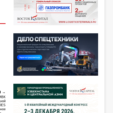
Я
 МВК
дной
IDES
рное