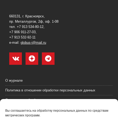
660131, г. Красноярск,
пр. Металлургов, 2ф, оф. 1-08
тел. +7 913 534-80-12,
+7 906 911-27-03,
+7 913 532-92-11
e-mail:
globus-j@mail.ru
О журнале
Политика в отношении обработки персональных данных
Согласие на обработку персональных данных
Пользовательское соглашение (оферта)
Вы соглашаетесь на обработку персональных данных по средствам
метрических программ.