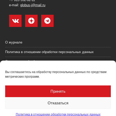
e-mail:
globus-j@mail.ru
О журнале
Политика в отношении обработки персональных данных
Согласие на обработку персональных данных
Пользовательское соглашение (оферта)
Вы соглашаетесь на обработку персональных данных по средствам
метрических программ.
Согласие на получение рекламных материалов
Рекламодателям
Принять
Контакты
Отказаться
Политика в отношении обработки персональных данных
Журнал "Глобус: геология и бизнес" @ 2021. Все права соблюдены.