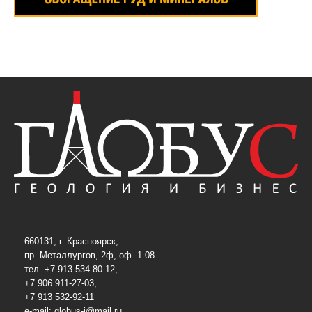
660131, г. Красноярск,
пр. Металлургов, 2ф, оф. 1-08
тел. +7 913 534-80-12,
+7 906 911-27-03,
+7 913 532-92-11
e-mail:
globus-j@mail.ru