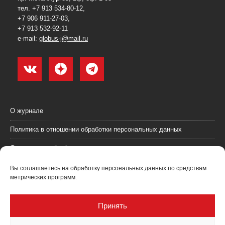
тел. +7 913 534-80-12,
+7 906 911-27-03,
+7 913 532-92-11
e-mail:
globus-j@mail.ru
О журнале
Политика в отношении обработки персональных данных
Согласие на обработку персональных данных
Пользовательское соглашение (оферта)
Вы соглашаетесь на обработку персональных данных по средствам
метрических программ.
Согласие на получение рекламных материалов
Рекламодателям
Принять
Контакты