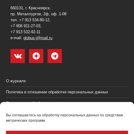
660131, г. Красноярск,
пр. Металлургов, 2ф, оф. 1-08
тел. +7 913 534-80-12,
+7 906 911-27-03,
+7 913 532-92-11
e-mail:
globus-j@mail.ru
О журнале
Политика в отношении обработки персональных данных
Согласие на обработку персональных данных
Пользовательское соглашение (оферта)
Вы соглашаетесь на обработку персональных данных по средствам
метрических программ.
Согласие на получение рекламных материалов