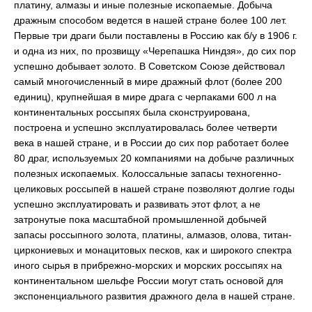
платину, алмазы и иные полезные ископаемые. Добыча
дражным способом ведется в нашей стране более 100 лет.
Первые три драги были поставлены в Россию как б/у в 1906 г.
и одна из них, по прозвищу «Черепашка Ниндзя», до сих пор
успешно добывает золото. В Советском Союзе действовал
самый многочисленный в мире дражный флот (более 200
единиц), крупнейшая в мире драга с черпаками 600 л на
континентальных россыпях была сконструирована,
построена и успешно эксплуатировалась более четверти
века в нашей стране, и в России до сих пор работает более
80 драг, используемых 20 компаниями на добыче различных
полезных ископаемых. Колоссальные запасы техногенно-
целиковых россыпей в нашей стране позволяют долгие годы
успешно эксплуатировать и развивать этот флот, а не
затронутые пока масштабной промышленной добычей
запасы россыпного золота, платины, алмазов, олова, титан-
циркониевых и монацитовых песков, как и широкого спектра
иного сырья в прибрежно-морских и морских россыпях на
континентальном шельфе России могут стать основой для
экспоненциального развития дражного дела в нашей стране.