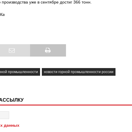
 производства уже в сентябре достиг 366 тонн.
Ка
орной промышленности
новости горной промышленности россии
РАССЫЛКУ
х данных