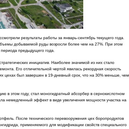
ссмотрели результаты работы за январь-сентябрь текущего года.
 объемы добываемой руды возросли более чем на 27%. При этом
о периода предыдущего года.
стратегических инициатив. Наиболее значимой из них стало
монта. Его отличительной чертой явилась рекордная скорость
х цехах был завершен в 19-дневный срок, что на 30% меньше, чем
ю в этом году, стал моногидратный абсорбер в сернокислотном
дала немедленный эффект в виде увеличения мощности участка на
тфель. После технического перевооружения цех боропродуктов
ангидрида, применяемого для модификации свойств специального