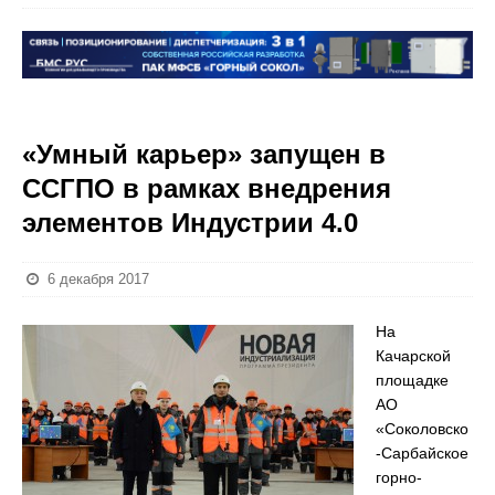
«Умный карьер» запущен в
ССГПО в рамках внедрения
элементов Индустрии 4.0
6 декабря 2017
На
Качарской
площадке
АО
«Соколовско
-Сарбайское
горно-