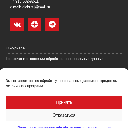
+7 913 532-92-11
e-mail:
globus-j@mail.ru
О журнале
Политика в отношении обработки персональных данных
Согласие на обработку персональных данных
Пользовательское соглашение (оферта)
Вы соглашаетесь на обработку персональных данных по средствам
метрических программ.
Согласие на получение рекламных материалов
Рекламодателям
Принять
Контакты
Отказаться
Политика в отношении обработки персональных данных