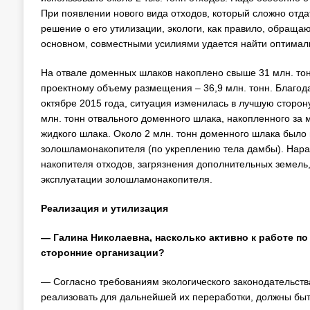
При появлении нового вида отходов, который сложно отда
решение о его утилизации, экологи, как правило, обраща
основном, совместными усилиями удается найти оптима
На отвале доменных шлаков накоплено свыше 31 млн. тонн
проектному объему размещения – 36,9 млн. тонн. Благо
октябре 2015 года, ситуация изменилась в лучшую сторон
млн. тонн отвального доменного шлака, накопленного за м
жидкого шлака. Около 2 млн. тонн доменного шлака было
золошламонакопителя (по укреплению тела дамбы). Наращ
накопителя отходов, загрязнения дополнительных земель,
эксплуатации золошламонакопителя.
Реализация и утилизация
— Галина Николаевна, насколько активно к работе п
сторонние организации?
— Согласно требованиям экологического законодательства
реализовать для дальнейшей их переработки, должны быт