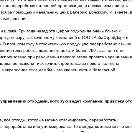
ть на переработку сторонней организации, и прежде чем принять
ются за помощью к начальнику цеха Валерию Донскому. И, знаете, в
льные решения.
 шлака. Три года назад эта цифра подходила очень близко к
даря договору, заключенному компанией с ТОО «АлбаСтройДор» в
у. В прошлом году в строительную продукцию переработано свыше 
ногие годы работы доменного цеха, и более 780 тыс. тонн огне-
 использовано при реализации первого этапа проекта наращивания
ивание позволит исключить строительство нового полигона-
 а укрепление тела дамбы – это уверенность в безопасной
о управлению отходами, которую ведет компания, привлекают
, все отходы, которые можно утилизировать, переработать,
ь переработаны или утилизированы. Те отходы, которые мы не мо