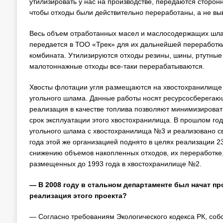
утилизировать у нас на производстве, передаются сторон
чтобы отходы были действительно переработаны, а не выв
Весь объем отработанных масел и маслосодержащих шлам
передается в ТОО «Трек» для их дальнейшей переработки
комбината. Утилизируются отходы резины, шины, ртутные 
малотоннажные отходы все-таки перерабатываются.
Хвосты флотации угля размещаются на хвостохранилище 
угольного шлама. Данные работы носят ресурсосберегающ
реализация в качестве топлива позволяют минимизировать
срок эксплуатации этого хвостохранилища. В прошлом го
угольного шлама с хвостохранилища №3 и реализовано св
года этой же организацией поднято в целях реализации 2
снижению объемов накопленных отходов, их переработке, 
размещенных до 1993 года в хвостохранилище №2.
— В 2008 году в стальном департаменте был начат пр
реализация этого проекта?
— Согласно требованиям Экологического кодекса РК, соб