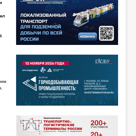
и
ал
й
ним
я.