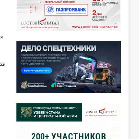
ми
хся