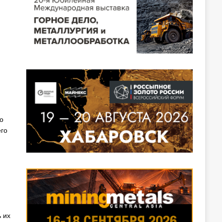
о
его
 их