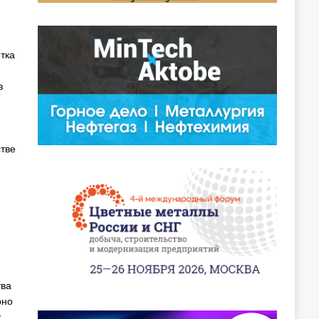
тка
в
тве
тва
рно
.