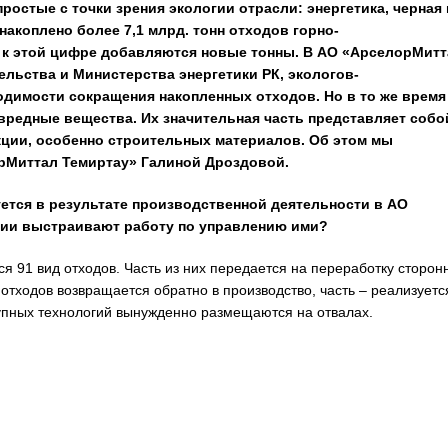
ростые с точки зрения экологии отрасли: энергетика, черная 
накоплено более 7,1 млрд. тонн отходов горно-
 к этой цифре добавляются новые тонны. В АО «АрселорМитт
льства и Министерства энергетики РК, экологов-
одимости сокращения накопленных отходов. Но в то же время
 вредные вещества. Их значительная часть представляет собо
ции, особенно строительных материалов. Об этом мы
рМиттал Темиртау» Галиной Дроздовой.
ется в результате производственной деятельности в АО
нии выстраивают работу по управлению ими?
 91 вид отходов. Часть из них передается на переработку сторон
 отходов возвращается обратно в производство, часть – реализуетс
тупных технологий вынужденно размещаются на отвалах.