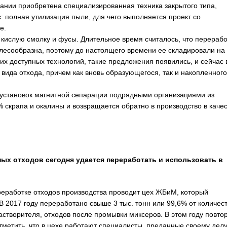
пании приобретена специализированная техника закрытого типа,
: полная утилизация пыли, для чего выполняется проект со
е.
кислую смолку и фусы. Длительное время считалось, что перерабо
лесообразна, поэтому до настоящего времени ее складировали на
их доступных технологий, такие предложения появились, и сейчас 
 вида отхода, причем как вновь образующегося, так и накопленного
установок магнитной сепарации подрядными организациями из
 скрапа и окалины и возвращается обратно в производство в качес
ных отходов сегодня удается переработать и использовать в
еработке отходов производства проводит цех ЖБиМ, который
 2017 году переработано свыше 3 тыс. тонн или 99,6% от количес
астворителя, отходов после промывки миксеров. В этом году повто
тметить, что в цехе работают специалисты, преданные своему делу