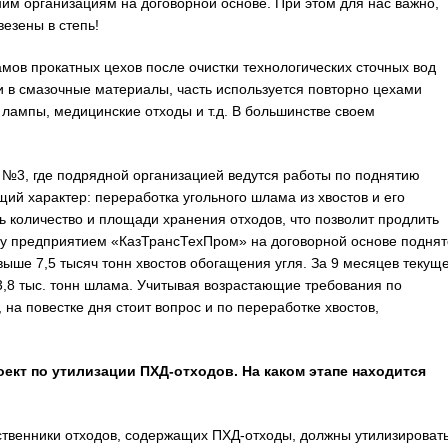
ним организациям на договорной основе. При этом для нас важно,
езены в степь!
ов прокатных цехов после очистки технологических сточных вод
 в смазочные материалы, часть используется повторно цехами
лампы, медицинские отходы и т.д. В большинстве своем
№3, где подрядной организацией ведутся работы по поднятию
ий характер: переработка угольного шлама из хвостов и его
 количество и площади хранения отходов, что позволит продлить
ду предприятием «КазТрансТехПром» на договорной основе поднят
ыше 7,5 тысяч тонн хвостов обогащения угля. За 9 месяцев текущ
3,8 тыс. тонн шлама. Учитывая возрастающие требования по
на повестке дня стоит вопрос и по переработке хвостов,
оект по утилизации ПХД-отходов. На каком этапе находится
ственники отходов, содержащих ПХД-отходы, должны утилизировать