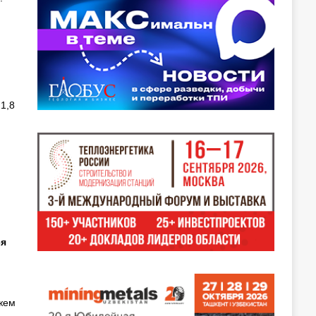
1,8
ся
жем