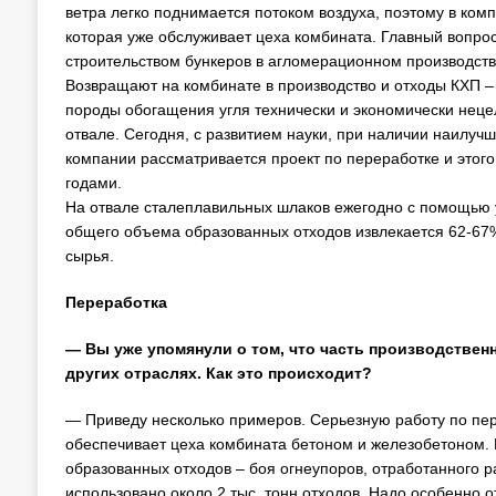
ветра легко поднимается потоком воздуха, поэтому в ком
которая уже обслуживает цеха комбината. Главный вопрос
строительством бункеров в агломерационном производств
Возвращают на комбинате в производство и отходы КХП – 
породы обогащения угля технически и экономически неце
отвале. Сегодня, с развитием науки, при наличии наилучш
компании рассматривается проект по переработке и этого
годами.
На отвале сталеплавильных шлаков ежегодно с помощью 
общего объема образованных отходов извлекается 62-67%
сырья.
Переработка
— Вы уже упомянули о том, что часть производствен
других отраслях. Как это происходит?
— Приведу несколько примеров. Серьезную работу по пер
обеспечивает цеха комбината бетоном и железобетоном. В
образованных отходов – боя огнеупоров, отработанного р
использовано около 2 тыс. тонн отходов. Надо особенно о