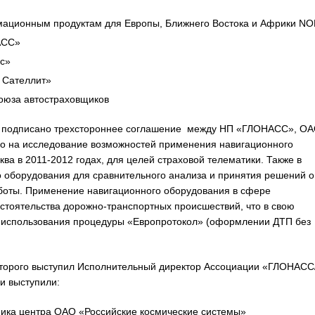
мационным продуктам для Европы, Ближнего Востока и Африки NO
АСС»
с»
 Сателлит»
оюза автостраховщиков
о подписано трехстороннее соглашение между НП «ГЛОНАСС», О
о на исследование возможностей применения навигационного
ва в 2011-2012 годах, для целей страховой телематики. Также в
 оборудования для сравнительного анализа и принятия решений о
боты. Применение навигационного оборудования в сфере
бстоятельства дорожно-транспортных происшествий, что в свою
и использования процедуры «Европротокол» (оформлении ДТП без
оторого выступил Исполнительный директор Ассоциации «ГЛОНАСС
и выступили:
ника центра ОАО «Российские космические системы»