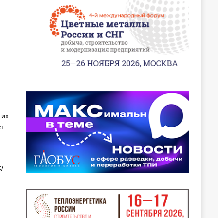
гих
ет
/