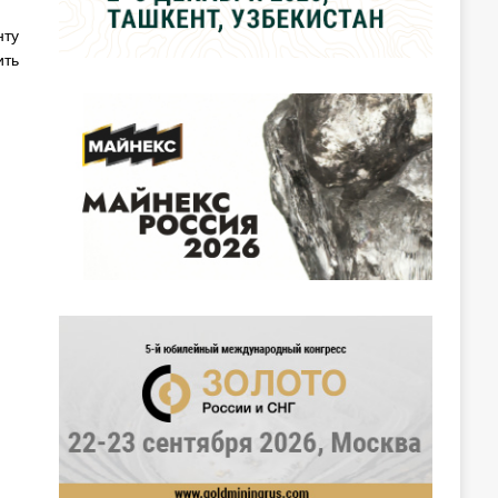
нту
ить