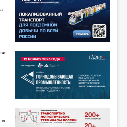
ых
нка
 —
 на