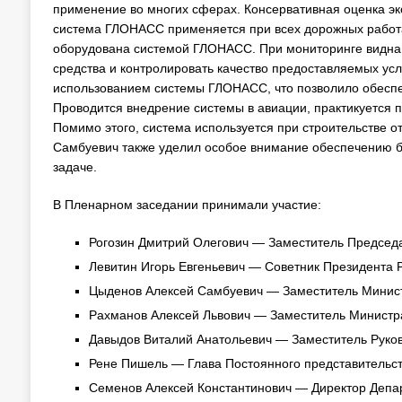
применение во многих сферах. Консервативная оценка эко
система ГЛОНАСС применяется при всех дорожных работа
оборудована системой ГЛОНАСС. При мониторинге видна ч
средства и контролировать качество предоставляемых услу
использованием системы ГЛОНАСС, что позволило обеспеч
Проводится внедрение системы в авиации, практикуется
Помимо этого, система используется при строительстве о
Самбуевич также уделил особое внимание обеспечению бе
задаче.
В Пленарном заседании принимали участие:
Рогозин Дмитрий Олегович — Заместитель Председ
Левитин Игорь Евгеньевич — Советник Президента 
Цыденов Алексей Самбуевич — Заместитель Минист
Рахманов Алексей Львович — Заместитель Министр
Давыдов Виталий Анатольевич — Заместитель Руков
Рене Пишель — Глава Постоянного представительст
Семенов Алексей Константинович — Директор Депа