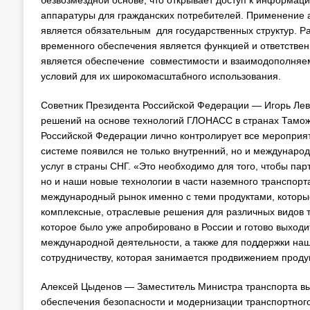
безвозмездной основе, что открывает доступ к информац
аппаратуры для гражданских потребителей. Применение 
является обязательным для государственных структур. Р
временного обеспечения является функцией и ответстве
является обеспечение совместимости и взаимодополняем
условий для их широкомасштабного использования.
Советник Президента Российской Федерации — Игорь Лев
решений на основе технологий ГЛОНАСС в странах Таможе
Российской Федерации лично контролирует все мероприят
системе появился не только внутренний, но и международ
услуг в страны СНГ. «Это необходимо для того, чтобы пар
но и наши новые технологии в части наземного транспорт
международный рынок именно с теми продуктами, которые
комплексные, отраслевые решения для различных видов 
которое было уже апробировано в России и готово выходи
международной деятельности, а также для поддержки на
сотрудничеству, которая занимается продвижением проду
Алексей Цыденов — Заместитель Министра транспорта вы
обеспечения безопасности и модернизации транспортно