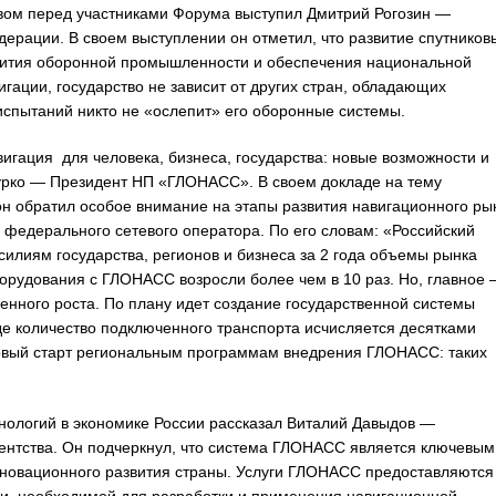
вом перед участниками Форума выступил Дмитрий Рогозин —
ерации. В своем выступлении он отметил, что развитие спутников
вития оборонной промышленности и обеспечения национальной
гации, государство не зависит от других стран, обладающих
испытаний никто не «ослепит» его оборонные системы.
игация для человека, бизнеса, государства: новые возможности и
урко — Президент НП «ГЛОНАСС». В своем докладе на тему
н обратил особое внимание на этапы развития навигационного ры
ы федерального сетевого оператора. По его словам: «Российский
илиям государства, регионов и бизнеса за 2 года объемы рынка
орудования с ГЛОНАСС возросли более чем в 10 раз. Но, главное
енного роста. По плану идет создание государственной системы
е количество подключенного транспорта исчисляется десятками
совый старт региональным программам внедрения ГЛОНАСС: таких
хнологий в экономике России рассказал Виталий Давыдов —
ентства. Он подчеркнул, что система ГЛОНАСС является ключевым
новационного развития страны. Услуги ГЛОНАСС предоставляются