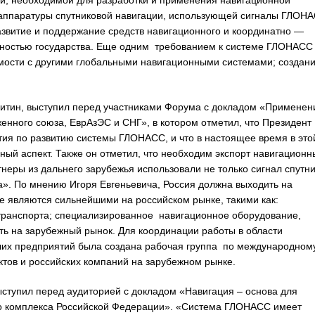
ии, необходимой для разработки и применения навигационной
аппаратуры спутниковой навигации, использующей сигналы ГЛОНА
азвитие и поддержание средств навигационного и координатно —
нностью государства. Еще одним требованием к системе ГЛОНАСС
ости с другими глобальными навигационными системами; создан
итин, выступил перед участниками Форума с докладом «Применен
нного союза, ЕврАзЭС и СНГ», в котором отметил, что Президент
ия по развитию системы ГЛОНАСС, и что в настоящее время в это
ный аспект. Также он отметил, что необходим экспорт навигационн
тнеры из дальнего зарубежья использовали не только сигнал спутни
а». По мнению Игоря Евгеньевича, Россия должна выходить на
 являются сильнейшими на российском рынке, такими как:
транспорта; специализированное навигационное оборудование,
ть на зарубежный рынок. Для координации работы в области
ших предприятий была создана рабочая группа по международном
ктов и российских компаний на зарубежном рынке.
ступил перед аудиторией с докладом «Навигация – основа для
го комплекса Российской Федерации». «Система ГЛОНАСС имеет