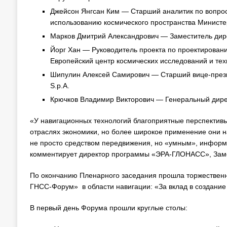
Джейсон Янгсан Ким — Старший аналитик по вопрос
использованию космического пространства Министе
Марков Дмитрий Александрович — Заместитель д
Йорг Хан — Руководитель проекта по проектированию
Европейский центр космических исследований и тех
Шипулин Алексей Самирович — Старший вице-прези
S.p.A.
Крючков Владимир Викторович — Генеральный дире
«У навигационных технологий благоприятные перспектив
отраслях экономики, но более широкое применение они 
не просто средством передвижения, но «умным», инфор
комментирует директор программы «ЭРА-ГЛОНАСС», Заме
По окончанию Пленарного заседания прошла торжествен
ГНСС-Форум» в области навигации: «За вклад в создани
В первый день Форума прошли круглые столы: