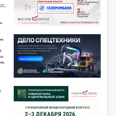
СС,
ие
ие
й
ых
ка,
у