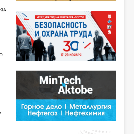
KIA
АО
/