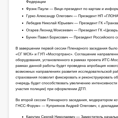
Федерации
Фрэнк Паули — Вице-президент по картам и инфор
Гурко Александр Олегович — Президент НП «ГЛОН
Лебедев Николай Юрьевич — Президент ГК «Транза
Огарев Леонид Моисеевич — Президент ГК «Цезарь
Бунин Павел Борисович — Президент Российского с
В завершении первой сессии Пленарного заседания был
«СГ МСК» и ГУП «Мосгортранс». Соглашение направленн
оборудования, установленного в рамках проекта ИТС-Моск
рамках данной работы будет проведена апробация нового
возможных направлениях развития исследовательской ра
страхования позволит фиксировать и реконструировать о
очередь будет способствовать увеличению интенсивност
участия полиции) при оформлении ДТП.
Во второй сессии Пленарного заседания, модератором к
ГНСС-Форум» — Куприянов Андрей Олегович, с докладам
Карутин Сергей Николаевич — Заместитель началь