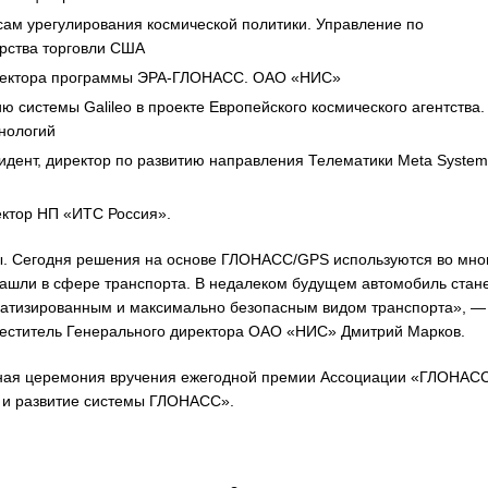
ам урегулирования космической политики. Управление по
рства торговли США
иректора программы ЭРА-ГЛОНАСС. ОАО «НИС»
 системы Galileo в проекте Европейского космического агентства.
нологий
дент, директор по развитию направления Телематики Meta System
ктор НП «ИТС Россия».
ы. Сегодня решения на основе ГЛОНАСС/GPS используются во мно
нашли в сфере транспорта. В недалеком будущем автомобиль стан
матизированным и максимально безопасным видом транспорта», —
ститель Генерального директора ОАО «НИС» Дмитрий Марков.
ная церемония вручения ежегодной премии Ассоциации «ГЛОНАСС
е и развитие системы ГЛОНАСС».