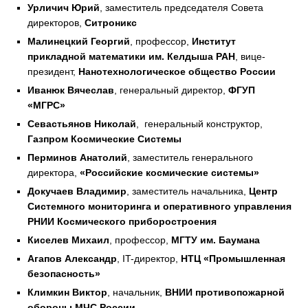
Урличич Юрий
, заместитель председателя Совета
директоров,
Ситроникс
Малинецкий Георгий
, профессор,
Институт
прикладной математики им. Келдыша РАН
, вице-
президент,
Нанотехнологическое общество России
Иванюк Вячеслав
, генеральный директор,
ФГУП
«МГРС»
Севастьянов Николай
, генеральный конструктор,
Газпром Космические Системы
Перминов Анатолий
, заместитель генерального
директора,
«Российские космические системы»
Докучаев Владимир
, заместитель начальника,
Центр
Системного мониторинга и оперативного управления
РНИИ Космического приборостроения
Киселев Михаил
, профессор,
МГТУ им. Баумана
Агапов Александр
, IT-директор,
НТЦ «Промышленная
безопасность»
Климкин Виктор
, начальник,
ВНИИ противопожарной
обороны МЧС России