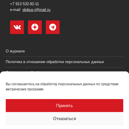
+7 913 532-92-11
e-mail:
globus-j@mail.ru
О журнале
Политика в отношении обработки персональных данных
Согласие на обработку персональных данных
Пользовательское соглашение (оферта)
Вы соглашаетесь на обработку персональных данных по средствам
метрических программ.
Согласие на получение рекламных материалов
Рекламодателям
Принять
Контакты
Отказаться