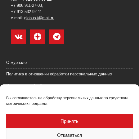
+7 906 911-27-03,
+7 913 532-92-11
e-mail:
globus-j@mail.ru
О журнале
Политика в отношении обработки персональных данных
Согласие на обработку персональных данных
Пользовательское соглашение (оферта)
Вы соглашаетесь на обработку персональных данных по средствам
метрических программ.
Согласие на получение рекламных материалов
Рекламодателям
Принять
Контакты
Отказаться