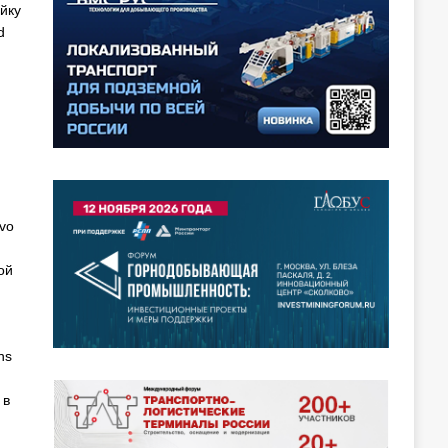
йку
d
vo
ой
ns
 в