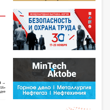
Я
016»
адке