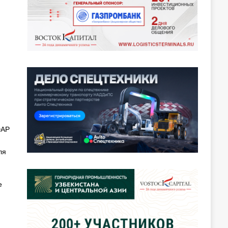
ЮАР
ля
е