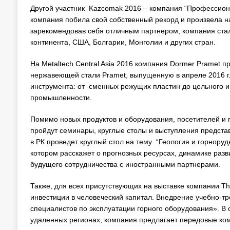
Другой участник Kazcomak 2016 – компания “Профессиона
компания побила свой собственный рекорд и произвела на
зарекомендовав себя отличным партнером, компания ста
континента, США, Болгарии, Монголии и других стран.
На Metaltech Central Asia 2016 компания Dormer Prame
нержавеющей стали Pramet, выпущенную в апреле 2016 г
инструмента: от сменных режущих пластин до цельного и
промышленности.
Помимо новых продуктов и оборудования, посетителей и 
пройдут семинары, круглые столы и выступления предста
в РК проведет круглый стол на тему “Геология и горнору
котором расскажет о прогнозных ресурсах, динамике разв
будущего сотрудничества с иностранными партнерами.
Также, для всех присутствующих на выставке компании T
инвестиции в человеческий капитал. Внедрение учебно-
специалистов по эксплуатации горного оборудования». В
удаленных регионах, компания предлагает передовые ком