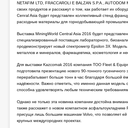
NETAFIM LTD, FRACCAROLI E BALZAN S.P.A., AUTODOM Ma
своих продуктов и расскажут о том, как работает их обору
Cenral Asia будет представлен коллективный стенд франц
расходные материалы для горнодобывающей промышлен
Выставка MiningWorld Central Asia 2016 будет представл
специализированный поставщик лабораторного, биоанал
продемонстрирует новый спектрометр Epsilon 3X. Модель 
металлов и минералов, фармацевтика, косметология и н
Для выставки Kazcomak 2016 компания ТОО Fleet & Equipm
подготовила презентацию нового 90-тонного гусеничного 
перерабатывает больше тонн в час благодаря большой ё
надёжности. Важно отметить, что именно данная модель
способна удовлетворять любым техническим требованиям
Однако не только эта новинка компании достойна внимания
также расскажет о новом компактном асфальтоукладчике
присущи лишь большим машинам Volvo, что позволяет ей в
крупных междугородних проектах.