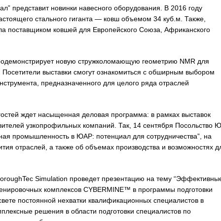
л” представит новинки навесного оборудования. В 2016 году
стоящего стального гиганта — ковш объемом 34 куб.м. Также,
ла поставщиком ковшей для Европейского Союза, Африканского
t продемонстрирует новую стружколомающую геометрию NMR для
. Посетители выставки смогут ознакомиться с обширным выбором
нструмента, предназначенного для целого ряда отраслей
гостей ждет насыщенная деловая программа: в рамках выставок
вителей узкопрофильных компаний. Так, 14 сентября Посольство 
дная промышленность в ЮАР: потенциал для сотрудничества”, на
ития отраслей, а также об объемах производства и возможностях д
horoughTec Simulation проведет презентацию на тему “Эффективны
тренировочных комплексов CYBERMINE™ в программы подготовки
 свете постоянной нехватки квалификационных специалистов в
плексные решения в области подготовки специалистов по