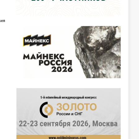
,
ния