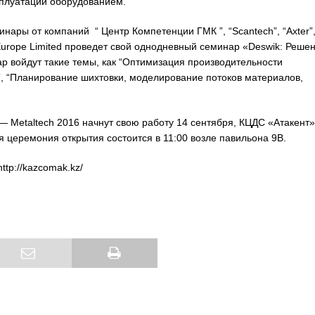
плуатации оборудованием.
нары от компаний “ Центр Компетенции ГМК ”, “Scantech”, “Axter”
urope Limited проведет свой однодневный семинар «Deswik: Реше
р войдут такие темы, как “Оптимизация производительности
, “Планирование шихтовки, моделирование потоков материалов,
 — Metaltech 2016 начнут свою работу 14 сентября, КЦДС «Атакент»
я церемония открытия состоится в 11:00 возле павильона 9B.
http://kazcomak.kz/