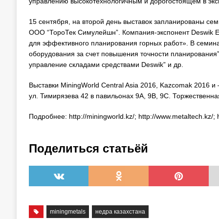
управлению высокотехнологичным и дорогостоящем в экс
15 сентября, на второй день выставок запланированы семи
ООО “ТороТек Симулейшн”. Компания-экспонент Deswik E
для эффективного планирования горных работ». В семина
оборудования за счет повышения точности планирования”
управление складами средствами Deswik” и др.
Выставки MiningWorld Central Asia 2016, Kazcomak 2016 и
ул. Тимирязева 42 в павильонах 9А, 9B, 9С. Торжественна
Подробнее: http://miningworld.kz/; http://www.metaltech.kz/; 
Поделиться статьёй
miningmetals
недра казахстана