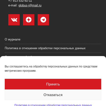
+7 913 532-92-11
e-mail:
globus-j@mail.ru
О журнале
Политика в отношении обработки персональных данных
Согласие на обработку персональных данных
Пользовательское соглашение (оферта)
Вы соглашаетесь на обработку персональных данных по средствам
метрических программ.
Согласие на получение рекламных материалов
Рекламодателям
Принять
Контакты
Отказаться
Политика в отношении обработки персональных данных