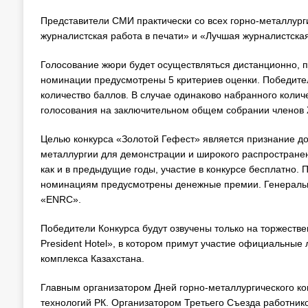
Представители СМИ практически со всех горно-металлург
журналистская работа в печати» и «Лучшая журналистская
Голосование жюри будет осуществляться дистанционно, п
номинации предусмотрены 5 критериев оценки. Победите
количество баллов. В случае одинаково набранного колич
голосования на заключительном общем собрании членов
Целью конкурса «Золотой Гефест» является признание до
металлургии для демонстрации и широкого распространен
как и в предыдущие годы, участие в конкурсе бесплатно
номинациям предусмотрены денежные премии. Генеральн
«ENRC».
Победители Конкурса будут озвучены только на торжествен
President Hotel», в котором примут участие официальные
комплекса Казахстана.
Главным организатором Дней горно-металлургического ко
технологий РК. Организатором Третьего Съезда работник