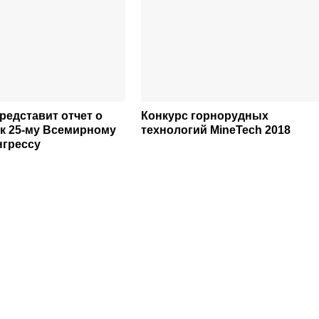
редставит отчет о
Конкурс горнорудных
 к 25-му Всемирному
технологий MineTech 2018
нгрессу