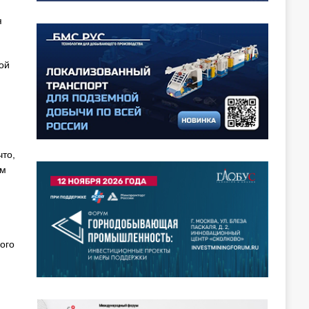
я
ой
то,
ым
ого