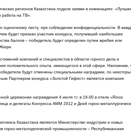
ических регионов Казахстана подали заявки в номинациях: «Лучша
 работа на ТВ».
о оценочному листу, при соблюдении конфиденциальности. В кажд
лем будет признан участник конкурса, получивший наибольшее
ества баллов – победитель будет определен путем жребия или
 Жюри.
стижений компаний и специалистов в области горного дела и
ия положительного опыта, имеющегося в этой сфере. Напомним, ч
. Победители будут отмечены специальными наградами, по некотор
ым Партнером конкурса «Золотой Гефест» является компания
ной церемонии награждения 4 июля т.г. в 19-00 в отеле «Rixos
 лица и делегаты Конгресса АММ 2012 и Дней горно-металлургическ
мплекса Казахстана является Министерство индустрии и новых
ов горно-металлургической промышленности – Республиканская