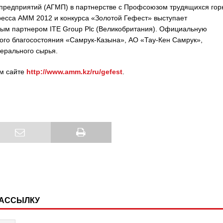
предприятий (АГМП) в партнерстве с Профсоюзом трудящихся гор
есса АММ 2012 и конкурса «Золотой Гефест» выступает
ным партнером ITE Group Plc (Великобритания). Официальную
ного благосостояния «Самрук-Казына», АО «Тау-Кен Самрук»,
ерального сырья.
м сайте
http://www.amm.kz/ru/gefest
.
РАССЫЛКУ