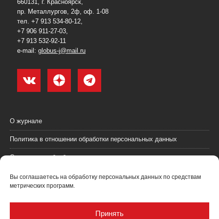
660131, г. Красноярск,
пр. Металлургов, 2ф, оф. 1-08
тел. +7 913 534-80-12,
+7 906 911-27-03,
+7 913 532-92-11
e-mail:
globus-j@mail.ru
О журнале
Политика в отношении обработки персональных данных
Согласие на обработку персональных данных
Пользовательское соглашение (оферта)
Вы соглашаетесь на обработку персональных данных по средствам
метрических программ.
Согласие на получение рекламных материалов
Рекламодателям
Принять