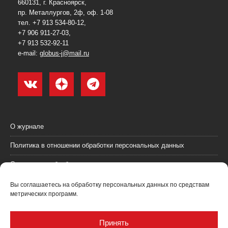
660131, г. Красноярск,
пр. Металлургов, 2ф, оф. 1-08
тел. +7 913 534-80-12,
+7 906 911-27-03,
+7 913 532-92-11
e-mail:
globus-j@mail.ru
О журнале
Политика в отношении обработки персональных данных
Согласие на обработку персональных данных
Пользовательское соглашение (оферта)
Вы соглашаетесь на обработку персональных данных по средствам
метрических программ.
Согласие на получение рекламных материалов
Рекламодателям
Принять