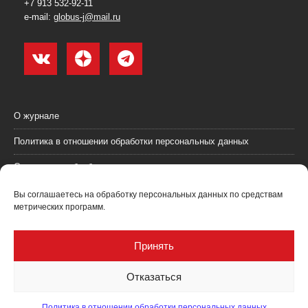
+7 913 532-92-11
e-mail:
globus-j@mail.ru
О журнале
Политика в отношении обработки персональных данных
Согласие на обработку персональных данных
Пользовательское соглашение (оферта)
Вы соглашаетесь на обработку персональных данных по средствам
метрических программ.
Согласие на получение рекламных материалов
Рекламодателям
Принять
Контакты
Отказаться
Политика в отношении обработки персональных данных