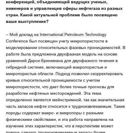
конференций, объединяющей ведущих ученых,
инженеров и управленцев сферы нефтегаза из разных
стран. Какой актуальной проблеме было посвящено
ваше выступление?
– Мой доклад на International Petroleum Technology
Conference был посвящен учету микропористости в
моделировании относительных фазовых проницаемостей. В
работе была предложена двухфазная модель на основе
уравнений Дарси-Бринкмана для двухфазного течения в
гибридной системе, включающей макропористые и
микропористые области. Подход позволил скорректировать
кривые относительной проницаемости с учетом
микропористости, что дает более точные прогнозы для
разработки нефтяных месторождений. Эта тема
определенно является мейнстримной, так как значительная
часть запасов нефти относится к трудноизвлекаемым. Такие
породы содержат макро- и микропоры с разными
физическими свойствами, и эта работа направлена на
изучение этих характеристик, что в перспективе может
помочь сделать трудноизвлекаемые запасы более