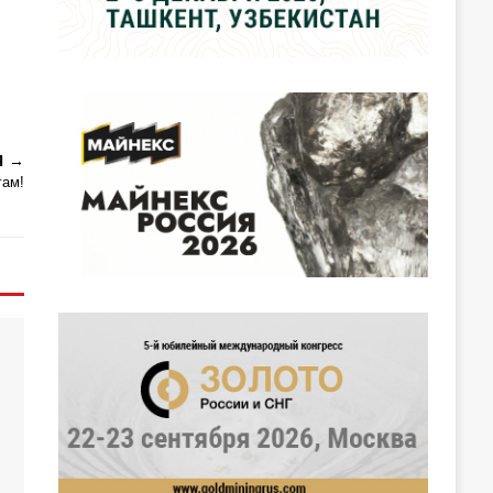
Я
гам!