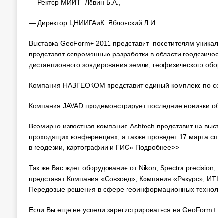
— Ректор МИИТ Лёвин Б.А.,
— Директор ЦНИИГАиК Яблонский Л.И..
Выставка GeoForm+ 2011 представит посетителям уникал
представят современные разработки в области геодезиче
дистанционного зондирования земли, геофизического обо
Компания НАВГЕОКОМ представит единый комплекс по со
Компания JAVAD продемонстрирует последние новинки о
Всемирно известная компания Ashtech представит на выст
проходящих конференциях, а также проведет 17 марта 
в геодезии, картографии и ГИС» Подробнее>>
Так же Вас ждет оборудование от Nikon, Spectra precisio
представят Компания «Совзонд», Компания «Ракурс», ИТЦ
Передовые решения в сфере геоинформационных технол
Если Вы еще не успели зарегистрироваться на GeoForm+ 2