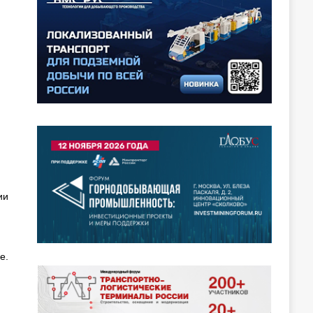
ии
е.