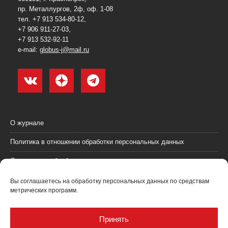
пр. Металлургов, 2ф, оф. 1-08
тел. +7 913 534-80-12,
+7 906 911-27-03,
+7 913 532-92-11
e-mail:
globus-j@mail.ru
О журнале
Политика в отношении обработки персональных данных
Согласие на обработку персональных данных
Пользовательское соглашение (оферта)
Вы соглашаетесь на обработку персональных данных по средствам
метрических программ.
Согласие на получение рекламных материалов
Рекламодателям
Принять