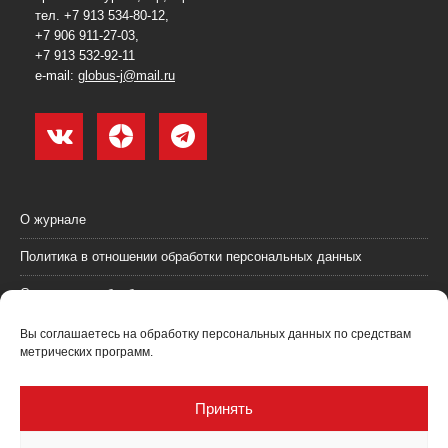
тел. +7 913 534-80-12,
+7 906 911-27-03,
+7 913 532-92-11
e-mail:
globus-j@mail.ru
О журнале
Политика в отношении обработки персональных данных
Согласие на обработку персональных данных
Пользовательское соглашение (оферта)
Вы соглашаетесь на обработку персональных данных по средствам
метрических программ.
Согласие на получение рекламных материалов
Рекламодателям
Принять
Контакты